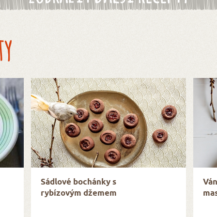
ty
Sádlové bochánky s
Ván
rybízovým džemem
mas