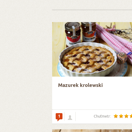
Mazurek krolewski
1
Chuťmetr: