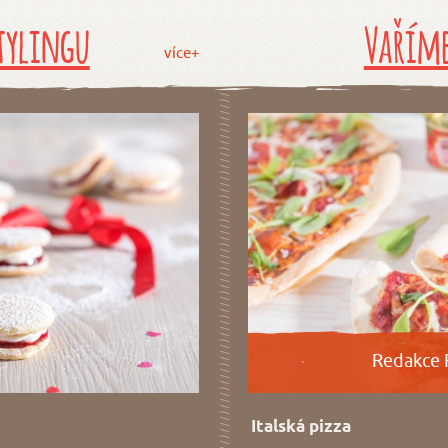
tylingu
Vaříme
více+
Redakce 
Italská pizza