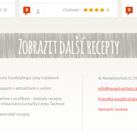
0
0
Chuťmetr:
Zobrazit další recepty
kola foodstylingu Jany Vašákové
© Receptyschuti.cz 2
agazín s aktualitami o vaření
info@receptyschuti.c
aříme s profíkem - sledujte recepty
Pravidla použití strá
rofesionální kuchařky Lenky Táchové
Nastavit cookies
ejnovější recepty