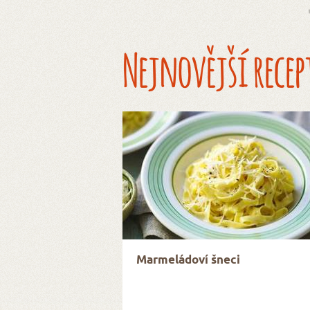
Nejnovější recep
Marmeládoví šneci