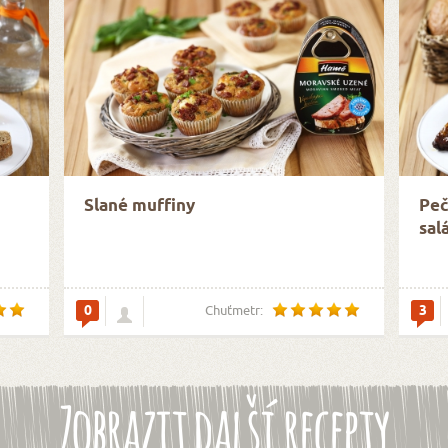
Slané muffiny
Peč
sal
0
3
Chuťmetr:
Zobrazit další recepty