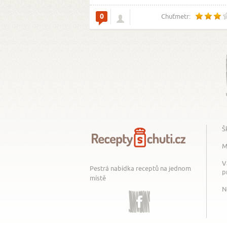
0
Chuťmetr:
Š
M
V
Pestrá nabídka receptů na jednom
p
místě
N
Facebook