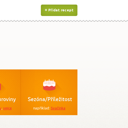
Přidat recept
roviny
Sezóna/Příležitost
v
,
vejce
například:
Svačinka