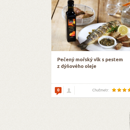
Pečený mořský vlk s pestem
z dýňového oleje
0
Chuťmetr: