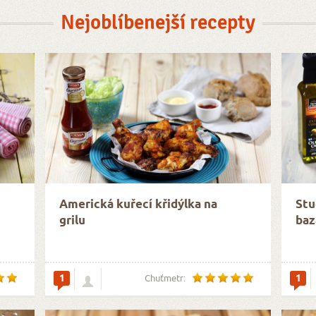
Nejoblíbenejší recepty
Americká kuřecí křidýlka na
Stu
grilu
baz
1
1
Chuťmetr: