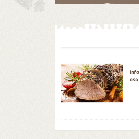
é Velikonoce stokrát
Inf
oso