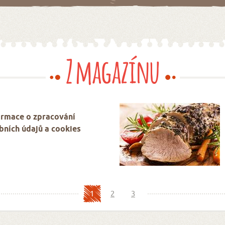
Z magazínu
ormace o zpracování
bních údajů a cookies
1
2
3