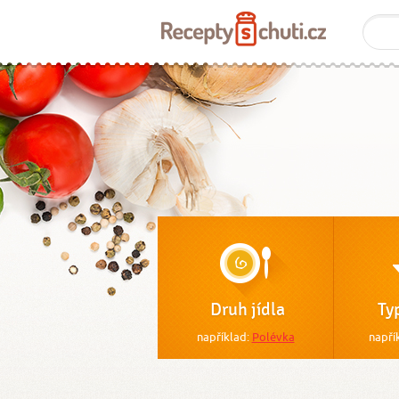
Druh jídla
Ty
například:
Polévka
napří