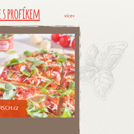
 s profíkem
více+
RSCH.cz