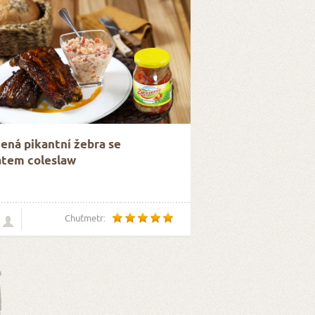
ená pikantní žebra se
átem coleslaw
Chuťmetr: