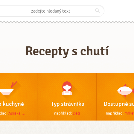
Recepty s chutí
p kuchyně
Typ strávníka
Dostupné su
klad:
Asijská …
například:
Děti
například:
mrke