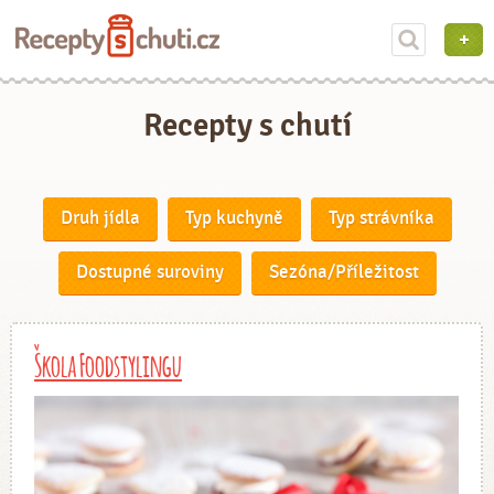
Recepty s chutí
Druh jídla
Typ kuchyně
Typ strávníka
Dostupné suroviny
Sezóna/Příležitost
Škola Foodstylingu