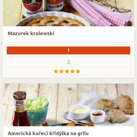
Mazurek krolewski
1
Americká kuřecí křidýlka na grilu