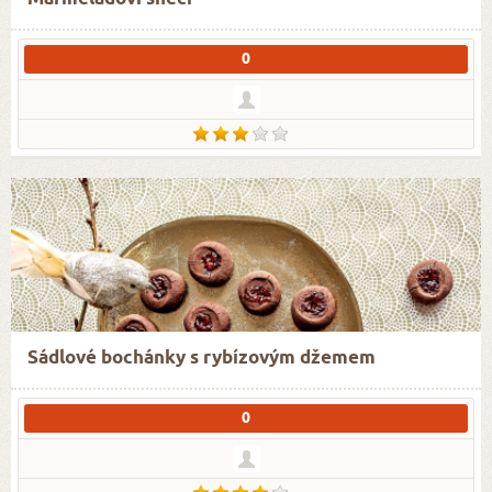
0
Sádlové bochánky s rybízovým džemem
0