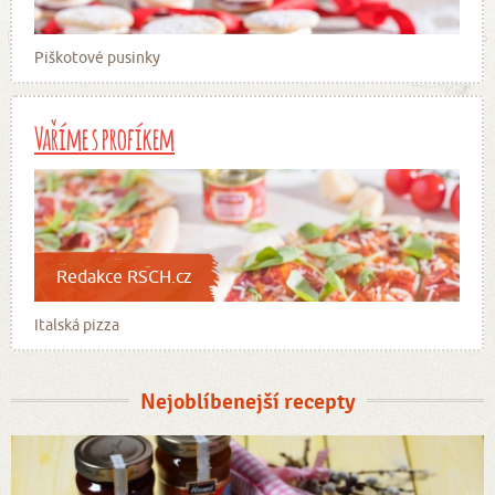
Piškotové pusinky
Vaříme s profíkem
Redakce RSCH.cz
Italská pizza
Nejoblíbenejší recepty