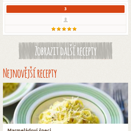
3
Zobrazit další recepty
Nejnovější recepty
Marmeládoví šneci