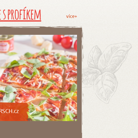
 s profíkem
více+
RSCH.cz