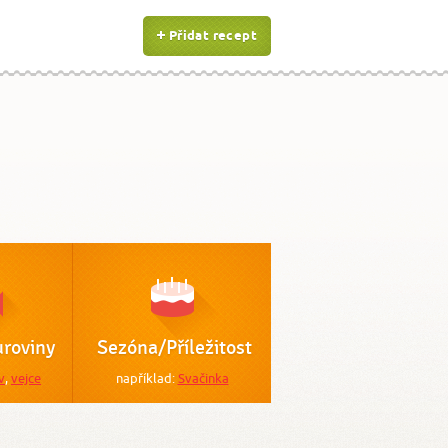
Přidat recept
roviny
Sezóna/Příležitost
v
,
vejce
například:
Svačinka