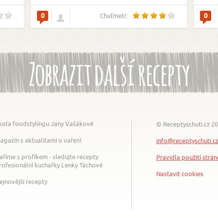
0
0
Chuťmetr:
Zobrazit další recepty
kola foodstylingu Jany Vašákové
© Receptyschuti.cz 2
agazín s aktualitami o vaření
info@receptyschuti.c
aříme s profíkem - sledujte recepty
Pravidla použití strá
rofesionální kuchařky Lenky Táchové
Nastavit cookies
ejnovější recepty