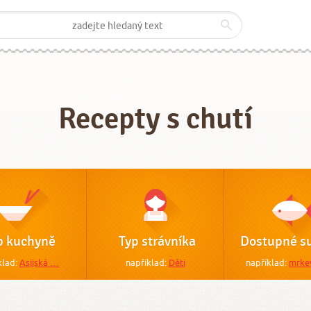
Recepty s chutí
p kuchyně
Typ strávníka
Dostupné su
klad:
Asijská …
například:
Děti
například:
mrke