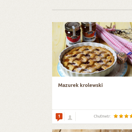
Mazurek krolewski
1
Chuťmetr: