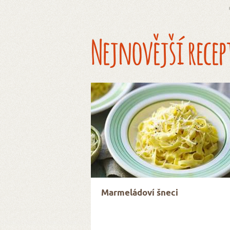
Nejnovější recep
Marmeládoví šneci