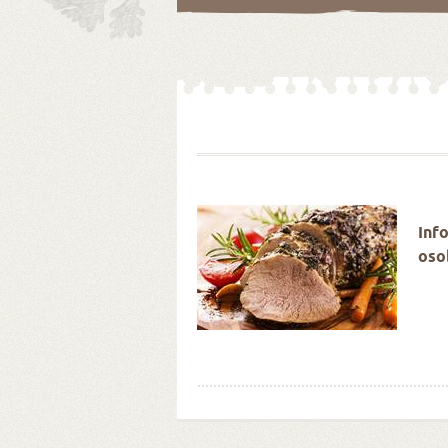
é Velikonoce stokrát
Inf
oso