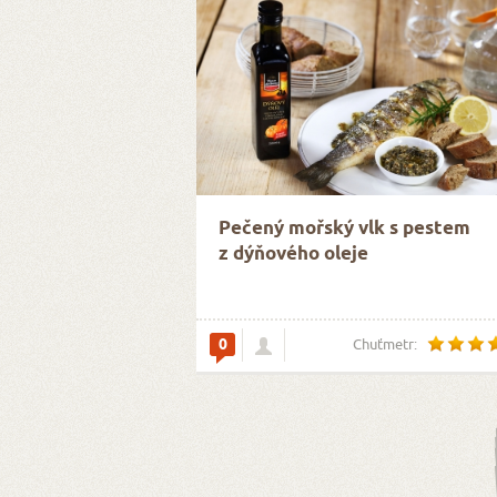
Pečený mořský vlk s pestem
z dýňového oleje
0
Chuťmetr: