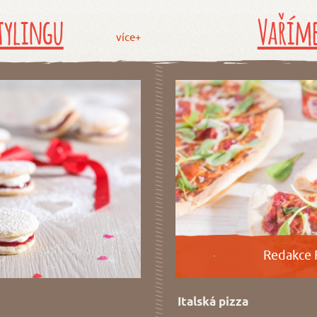
tylingu
Vaříme
více+
Redakce 
Italská pizza