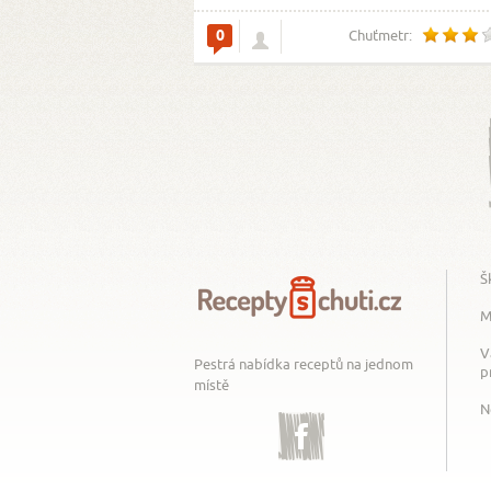
0
Chuťmetr:
Š
M
V
Pestrá nabídka receptů na jednom
p
místě
N
Facebook