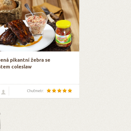
ená pikantní žebra se
átem coleslaw
Chuťmetr: