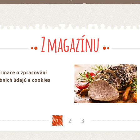
Z magazínu
ormace o zpracování
bních údajů a cookies
1
2
3