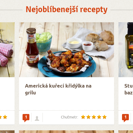
Nejoblíbenejší recepty
Americká kuřecí křidýlka na
Stu
grilu
baz
1
1
Chuťmetr: