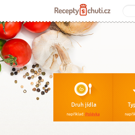
Druh jídla
Ty
například:
Polévka
napří