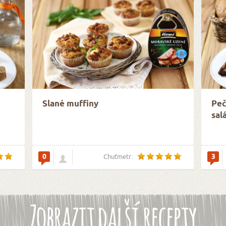
Slané muffiny
Peč
sal
0
3
Chuťmetr:
Zobrazit další recepty