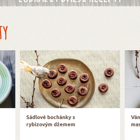
ty
Sádlové bochánky s
Ván
rybízovým džemem
mas