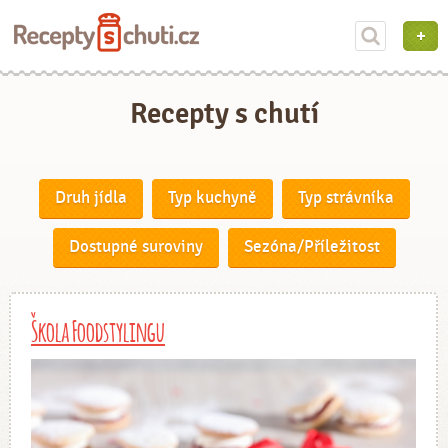
Recepty s chutí
Druh jídla
Typ kuchyně
Typ strávníka
Dostupné suroviny
Sezóna/Příležitost
Škola Foodstylingu