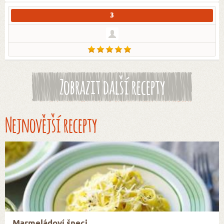
3
Zobrazit další recepty
Nejnovější recepty
Marmeládoví šneci