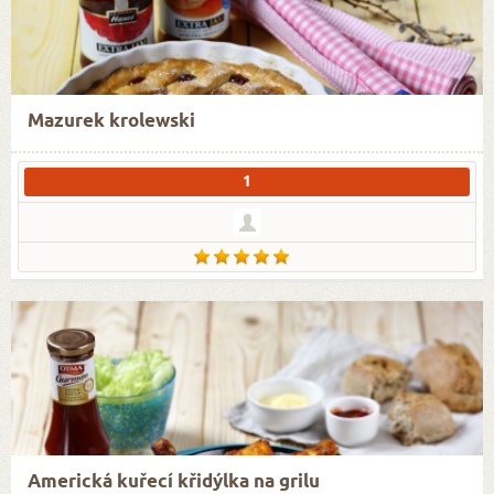
Mazurek krolewski
1
Americká kuřecí křidýlka na grilu