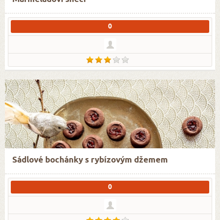
0
Sádlové bochánky s rybízovým džemem
0