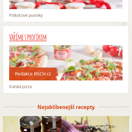
Piškotové pusinky
Vaříme s profíkem
Redakce RSCH.cz
Italská pizza
Nejoblíbenejší recepty