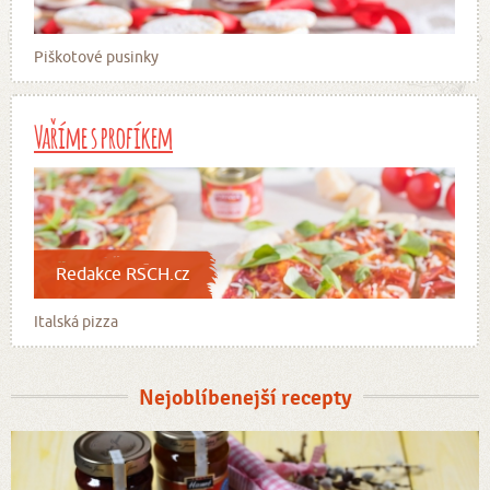
Piškotové pusinky
Vaříme s profíkem
Redakce RSCH.cz
Italská pizza
Nejoblíbenejší recepty