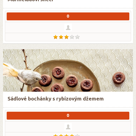
0
Sádlové bochánky s rybízovým džemem
0