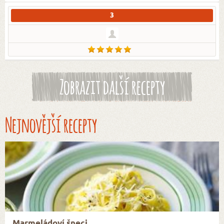
3
Zobrazit další recepty
Nejnovější recepty
Marmeládoví šneci