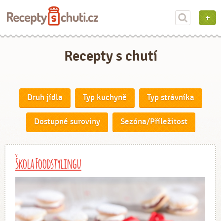
Recepty s chutí
Druh jídla
Typ kuchyně
Typ strávníka
Dostupné suroviny
Sezóna/Příležitost
Škola Foodstylingu