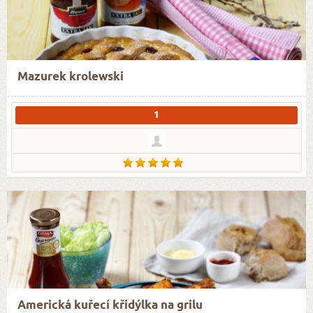
Mazurek krolewski
1
Americká kuřecí křidýlka na grilu