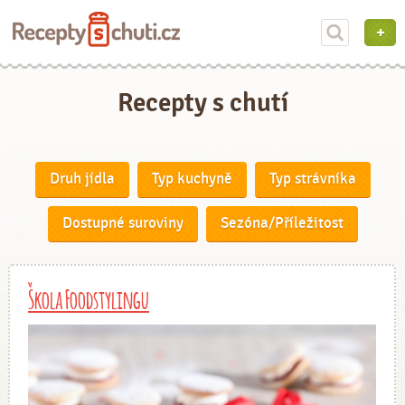
Recepty s chutí
Druh jídla
Typ kuchyně
Typ strávníka
Dostupné suroviny
Sezóna/Příležitost
Škola Foodstylingu