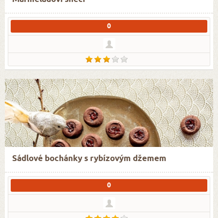
0
Sádlové bochánky s rybízovým džemem
0