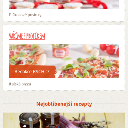
Piškotové pusinky
Vaříme s profíkem
Redakce RSCH.cz
Italská pizza
Nejoblíbenejší recepty