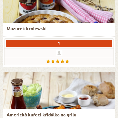
Mazurek krolewski
1
Americká kuřecí křidýlka na grilu