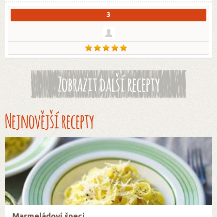
3
Zobrazit další recepty
Nejnovější recepty
Marmeládoví šneci