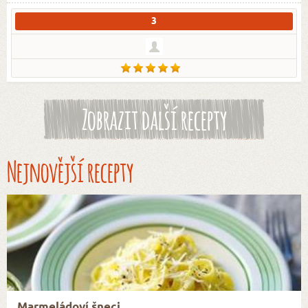
3
Zobrazit další recepty
Nejnovější recepty
Marmeládoví šneci