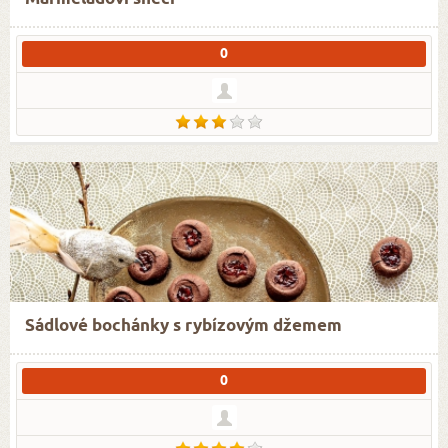
0
Sádlové bochánky s rybízovým džemem
0