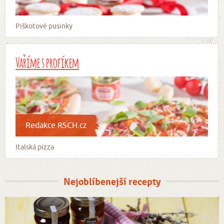
Piškotové pusinky
Vaříme s profíkem
Redakce RSCH.cz
Italská pizza
Nejoblíbenejší recepty