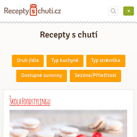
Recepty s chutí
Druh jídla
Typ kuchyně
Typ strávníka
Dostupné suroviny
Sezóna/Příležitost
Škola Foodstylingu