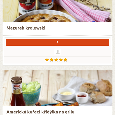
Mazurek krolewski
1
Americká kuřecí křidýlka na grilu