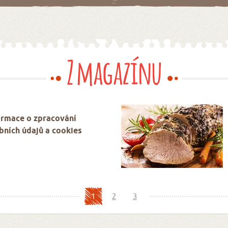
Z magazínu
ormace o zpracování
bních údajů a cookies
1
2
3