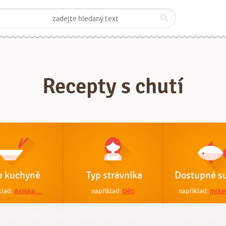
Recepty s chutí
p kuchyně
Typ strávníka
Dostupné su
klad:
Asijská …
například:
Děti
například:
mrke