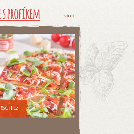
 s profíkem
více+
RSCH.cz