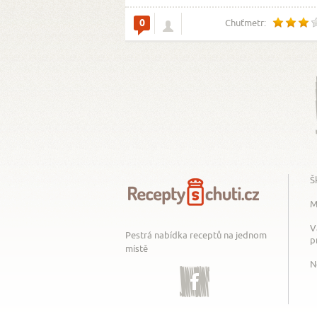
0
Chuťmetr:
Š
M
V
Pestrá nabídka receptů na jednom
p
místě
N
Facebook