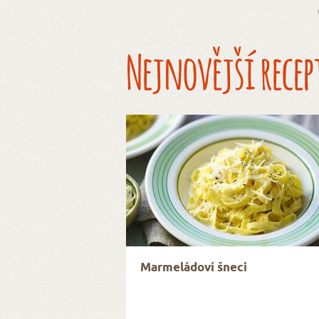
Nejnovější recep
Marmeládoví šneci