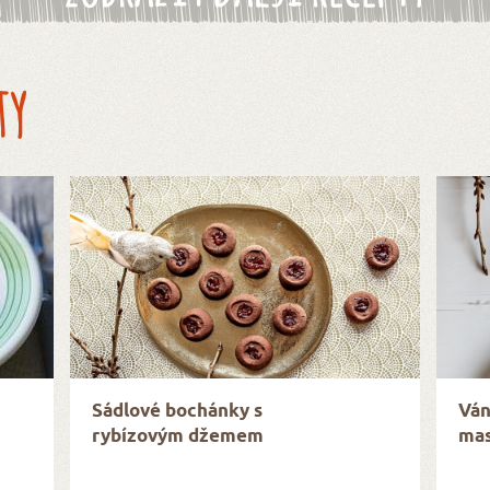
ty
Sádlové bochánky s
Ván
rybízovým džemem
mas