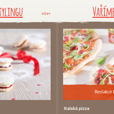
tylingu
Vaříme
více+
Redakce 
Italská pizza