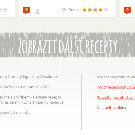
0
0
Chuťmetr:
Zobrazit další recepty
kola foodstylingu Jany Vašákové
© Receptyschuti.cz 2
agazín s aktualitami o vaření
info@receptyschuti.c
aříme s profíkem - sledujte recepty
Pravidla použití strá
rofesionální kuchařky Lenky Táchové
Nastavit cookies
ejnovější recepty