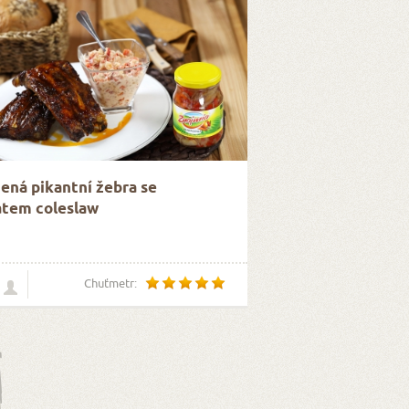
ená pikantní žebra se
átem coleslaw
Chuťmetr: