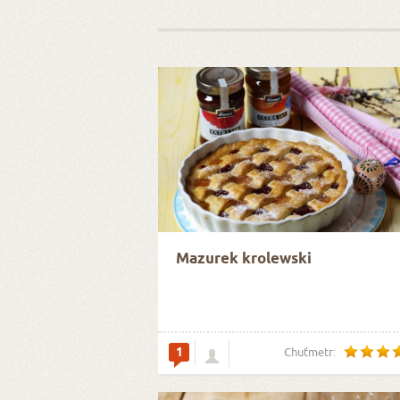
Mazurek krolewski
1
Chuťmetr: