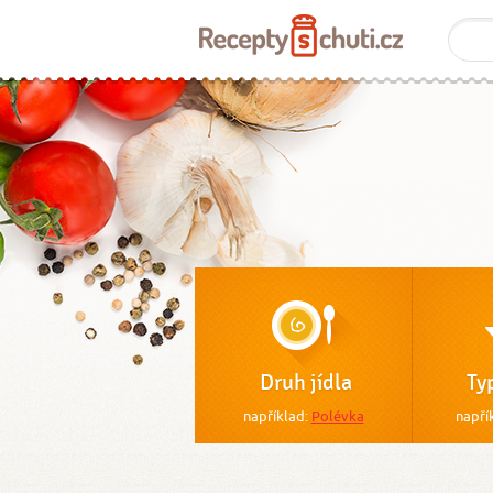
Druh jídla
Ty
například:
Polévka
napří