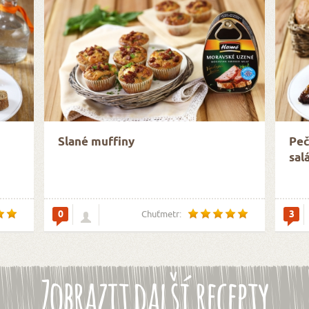
Slané muffiny
Peč
sal
0
3
Chuťmetr:
Zobrazit další recepty