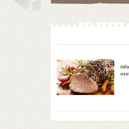
é Velikonoce stokrát
Inf
oso