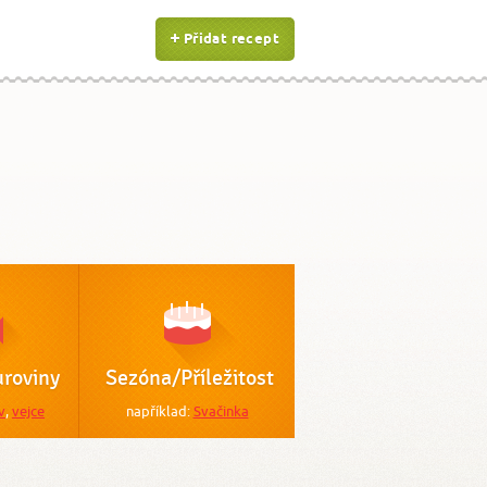
Přidat recept
roviny
Sezóna/Příležitost
v
,
vejce
například:
Svačinka