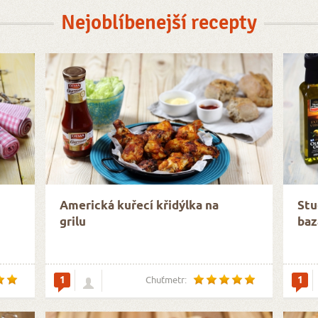
Nejoblíbenejší recepty
Americká kuřecí křidýlka na
Stu
grilu
baz
1
1
Chuťmetr: