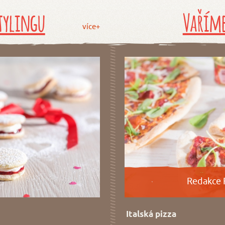
tylingu
Vaříme
více+
Redakce 
Italská pizza