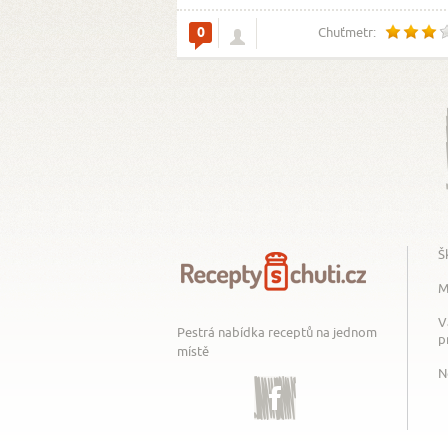
0
Chuťmetr:
Š
M
V
Pestrá nabídka receptů na jednom
p
místě
N
Facebook