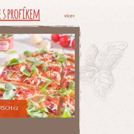
 s profíkem
více+
RSCH.cz