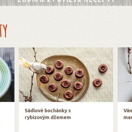
ty
Sádlové bochánky s
Ván
rybízovým džemem
mas