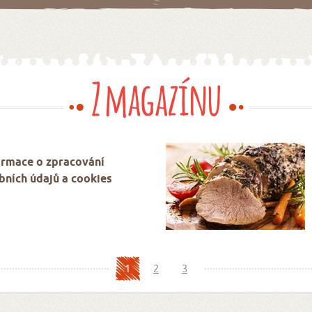
Z magazínu
ormace o zpracování
bních údajů a cookies
1
2
3