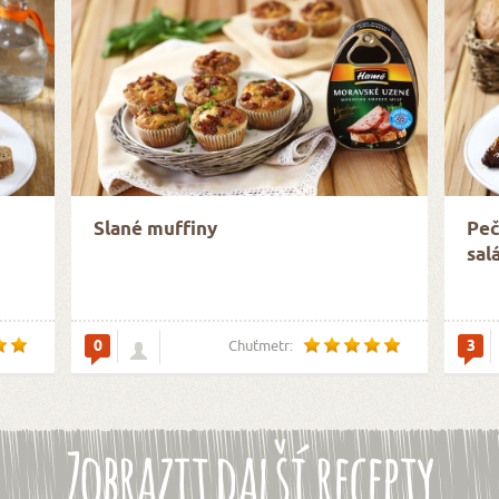
Slané muffiny
Peč
sal
0
3
Chuťmetr:
Zobrazit další recepty