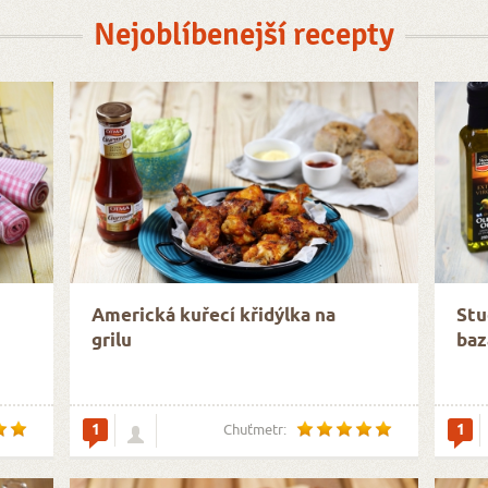
Nejoblíbenejší recepty
Americká kuřecí křidýlka na
Stu
grilu
baz
1
1
Chuťmetr: