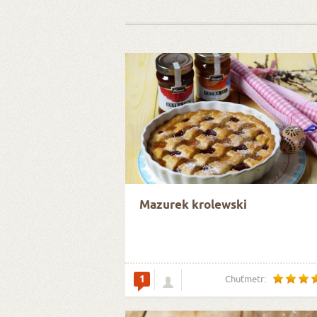
Mazurek krolewski
1
Chuťmetr: