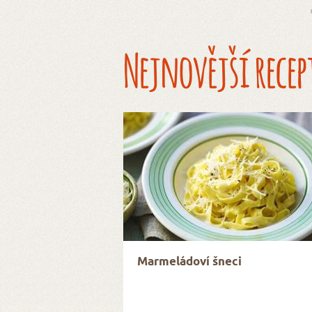
Nejnovější recep
Marmeládoví šneci