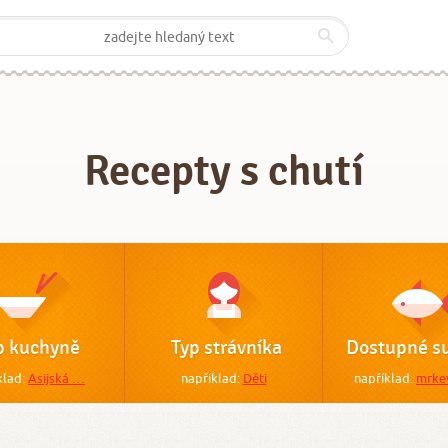
Recepty s chutí
p kuchyně
Typ strávníka
Dostupné su
klad:
Asijská …
například:
Děti
například:
mrke