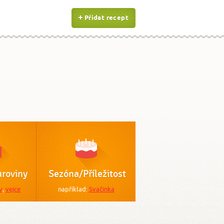
Přidat recept
roviny
Sezóna/Příležitost
v
,
vejce
například:
Svačinka