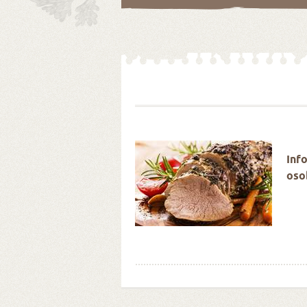
é Velikonoce stokrát
Inf
oso