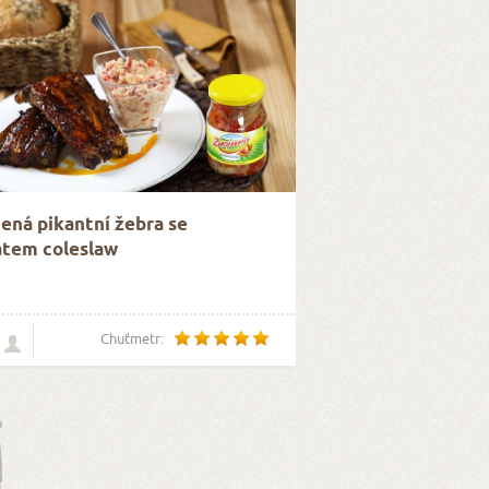
ená pikantní žebra se
átem coleslaw
Chuťmetr: