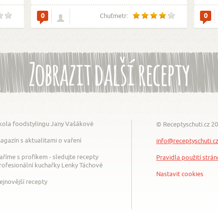
0
0
Chuťmetr:
Zobrazit další recepty
kola foodstylingu Jany Vašákové
© Receptyschuti.cz 2
agazín s aktualitami o vaření
info@receptyschuti.c
aříme s profíkem - sledujte recepty
Pravidla použití strá
rofesionální kuchařky Lenky Táchové
Nastavit cookies
ejnovější recepty