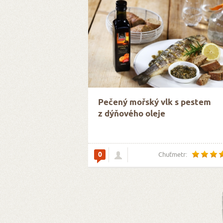
Pečený mořský vlk s pestem
z dýňového oleje
0
Chuťmetr: