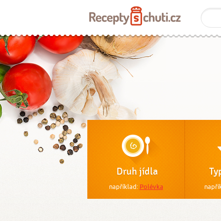
Druh jídla
Ty
například:
Polévka
napří