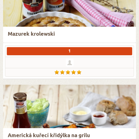
Mazurek krolewski
1
Americká kuřecí křidýlka na grilu