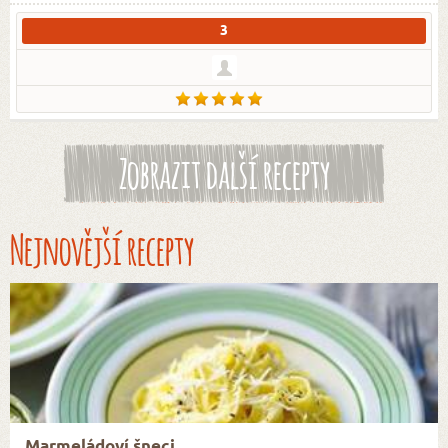
3
Zobrazit další recepty
Nejnovější recepty
Marmeládoví šneci