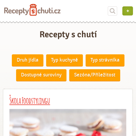
Recepty s chutí
Druh jídla
Typ kuchyně
Typ strávníka
Dostupné suroviny
Sezóna/Příležitost
Škola Foodstylingu