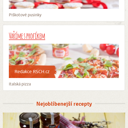
Piškotové pusinky
Vaříme s profíkem
Redakce RSCH.cz
Italská pizza
Nejoblíbenejší recepty