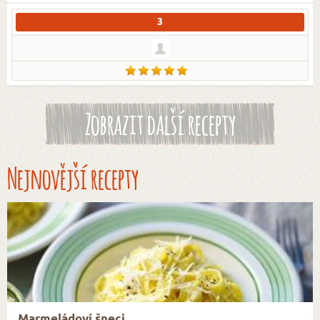
3
Zobrazit další recepty
Nejnovější recepty
Marmeládoví šneci