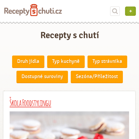
Recepty s chutí
Druh jídla
Typ kuchyně
Typ strávníka
Dostupné suroviny
Sezóna/Příležitost
Škola Foodstylingu