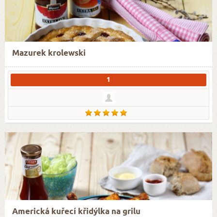
Mazurek krolewski
1
Americká kuřecí křidýlka na grilu