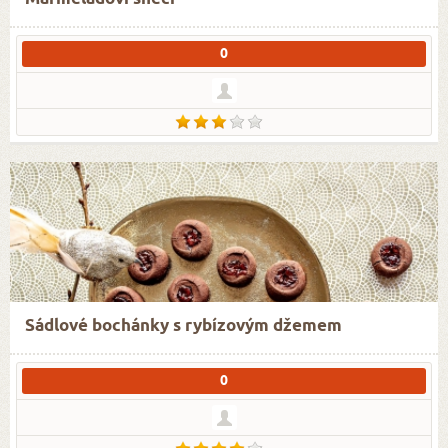
0
Sádlové bochánky s rybízovým džemem
0