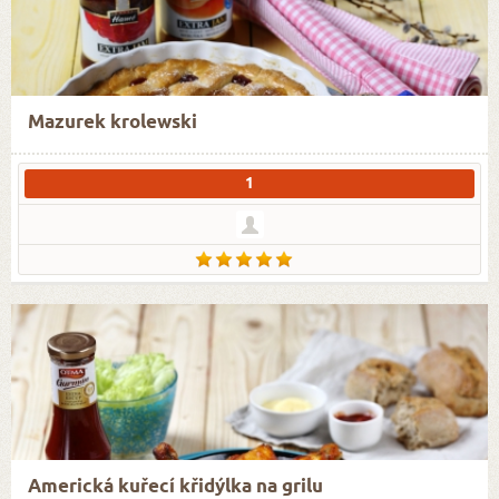
Mazurek krolewski
1
Americká kuřecí křidýlka na grilu