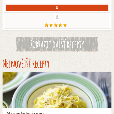
3
Zobrazit další recepty
Nejnovější recepty
Marmeládoví šneci