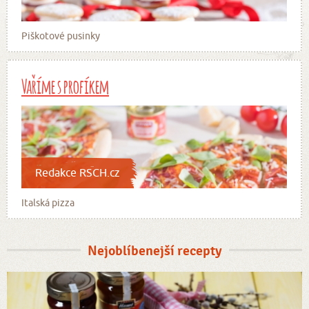
Piškotové pusinky
Vaříme s profíkem
Redakce RSCH.cz
Italská pizza
Nejoblíbenejší recepty