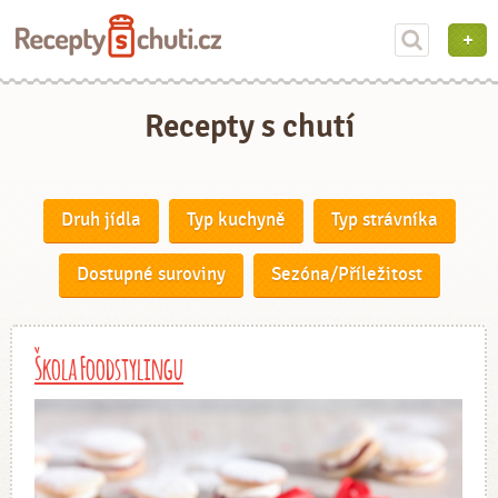
Recepty s chutí
Druh jídla
Typ kuchyně
Typ strávníka
Dostupné suroviny
Sezóna/Příležitost
Škola Foodstylingu