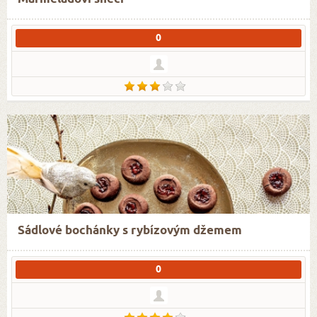
0
Sádlové bochánky s rybízovým džemem
0