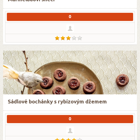
0
Sádlové bochánky s rybízovým džemem
0