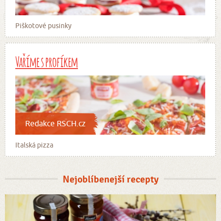
Piškotové pusinky
Vaříme s profíkem
Redakce RSCH.cz
Italská pizza
Nejoblíbenejší recepty