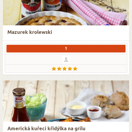
Mazurek krolewski
1
Americká kuřecí křidýlka na grilu