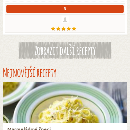
3
Zobrazit další recepty
Nejnovější recepty
Marmeládoví šneci