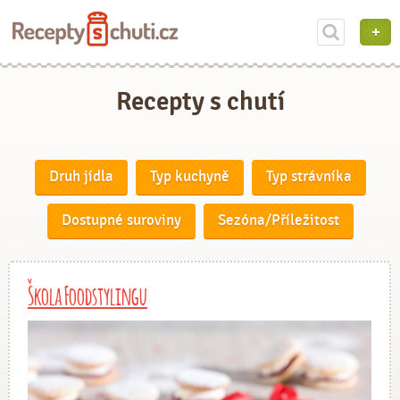
Recepty s chutí
Druh jídla
Typ kuchyně
Typ strávníka
Dostupné suroviny
Sezóna/Příležitost
Škola Foodstylingu