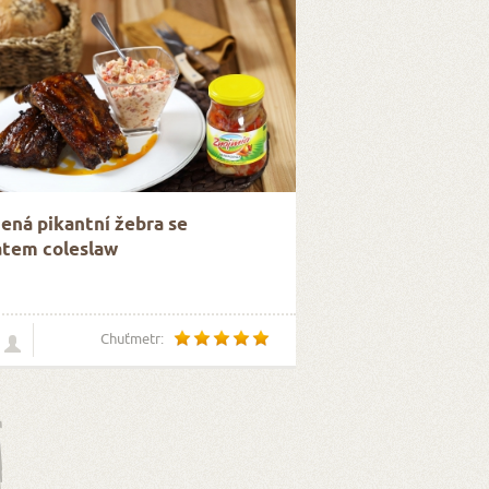
ená pikantní žebra se
átem coleslaw
Chuťmetr: