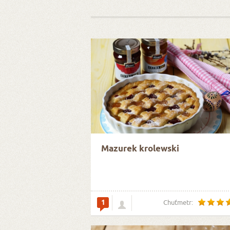
Mazurek krolewski
1
Chuťmetr: