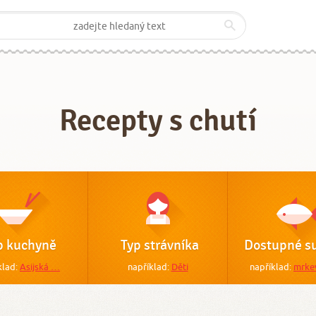
Recepty s chutí
p kuchyně
Typ strávníka
Dostupné su
klad:
Asijská …
například:
Děti
například:
mrke