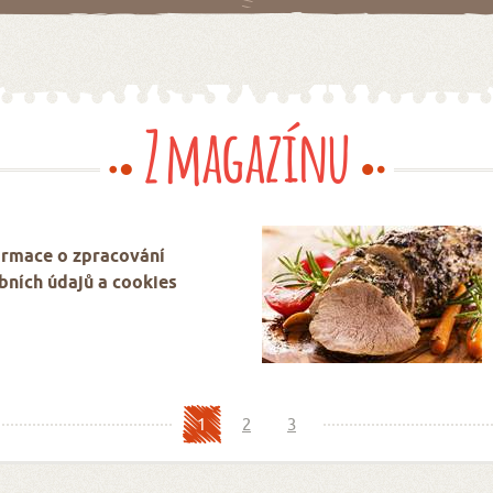
Z magazínu
ormace o zpracování
bních údajů a cookies
1
2
3