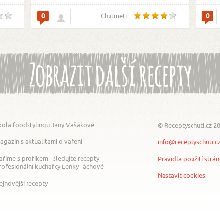
0
0
Chuťmetr:
Zobrazit další recepty
kola foodstylingu Jany Vašákové
© Receptyschuti.cz 2
agazín s aktualitami o vaření
info@receptyschuti.c
aříme s profíkem - sledujte recepty
Pravidla použití strá
rofesionální kuchařky Lenky Táchové
Nastavit cookies
ejnovější recepty