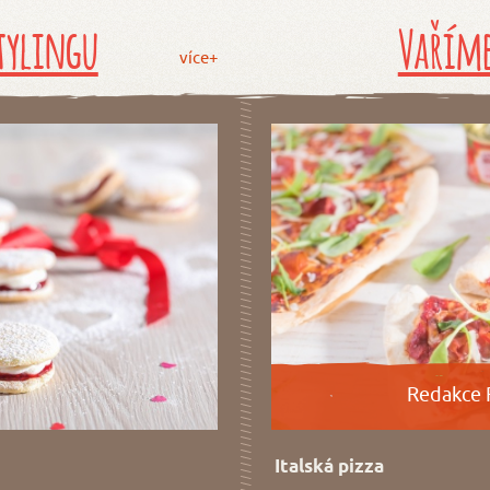
tylingu
Vaříme
více+
Redakce 
Italská pizza