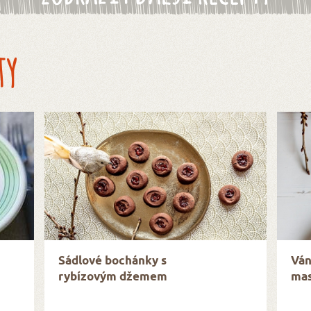
ty
Sádlové bochánky s
Ván
rybízovým džemem
mas