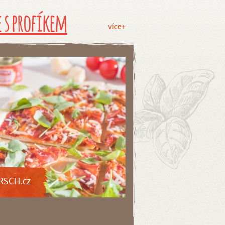
 s profíkem
více+
RSCH.cz