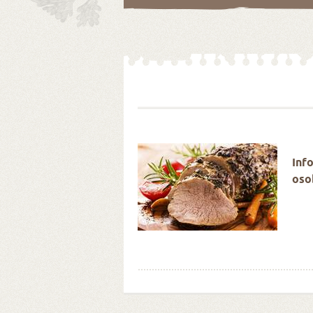
é Velikonoce stokrát
Inf
oso