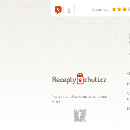
0
Chuťmetr:
Š
M
V
Pestrá nabídka receptů na jednom
p
místě
N
Facebook