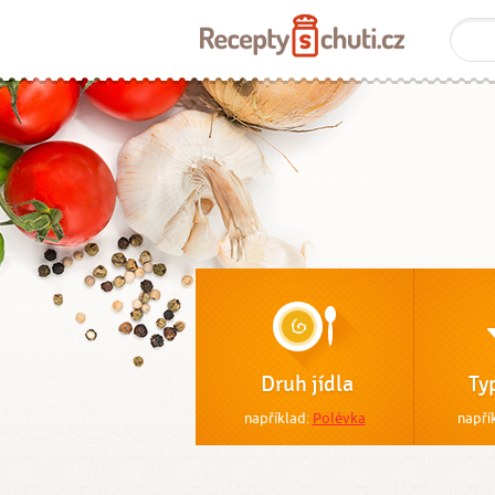
Druh jídla
Ty
například:
Polévka
napří