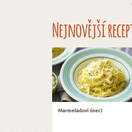
Nejnovější recep
Marmeládoví šneci