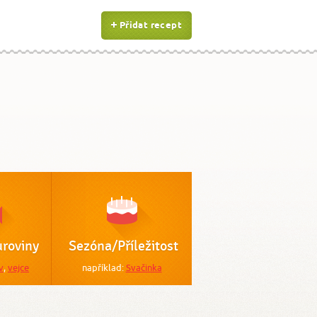
Přidat recept
roviny
Sezóna/Příležitost
v
,
vejce
například:
Svačinka