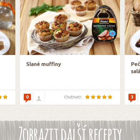
Slané muffiny
Peč
sal
0
3
Chuťmetr:
Zobrazit další recepty