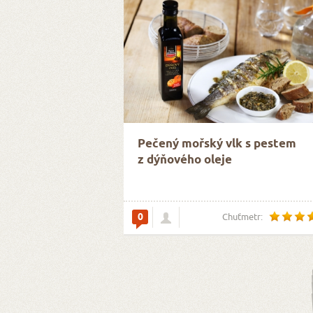
Pečený mořský vlk s pestem
z dýňového oleje
0
Chuťmetr: