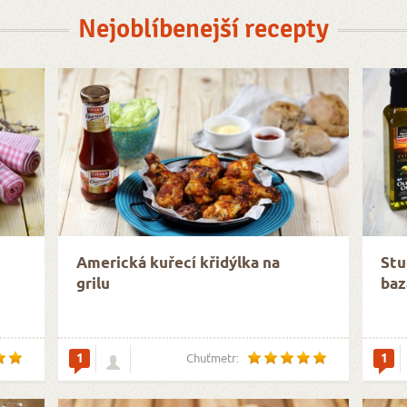
Nejoblíbenejší recepty
Americká kuřecí křidýlka na
Stu
grilu
baz
1
1
Chuťmetr: