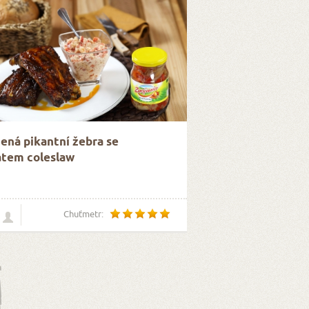
ená pikantní žebra se
átem coleslaw
Chuťmetr: