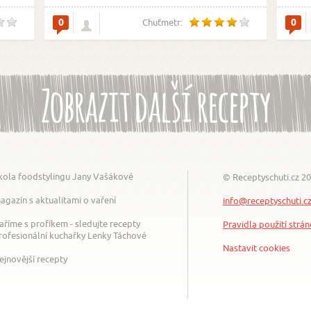
0
0
Chuťmetr:
Zobrazit další recepty
kola foodstylingu Jany Vašákové
© Receptyschuti.cz 2
agazín s aktualitami o vaření
info@receptyschuti.c
aříme s profíkem - sledujte recepty
Pravidla použití strá
rofesionální kuchařky Lenky Táchové
Nastavit cookies
ejnovější recepty