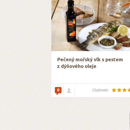
Pečený mořský vlk s pestem
z dýňového oleje
0
Chuťmetr: