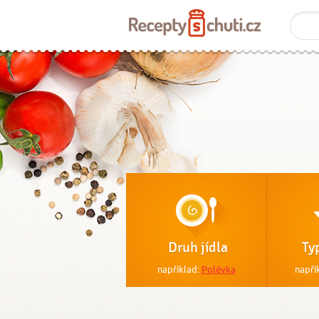
Druh jídla
Ty
například:
Polévka
napří