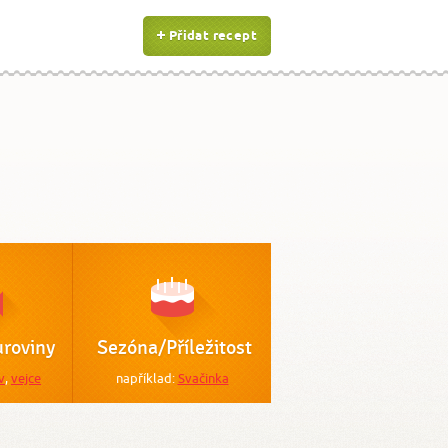
Přidat recept
roviny
Sezóna/Příležitost
v
,
vejce
například:
Svačinka