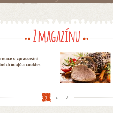
Z magazínu
ormace o zpracování
bních údajů a cookies
1
2
3