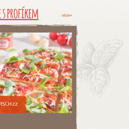
 s profíkem
více+
RSCH.cz