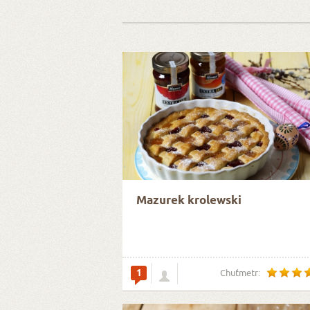
Mazurek krolewski
1
Chuťmetr: