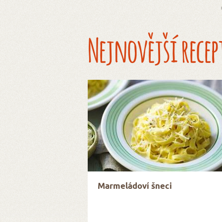
Nejnovější recep
Marmeládoví šneci