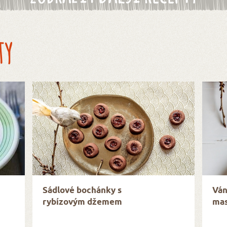
ty
Sádlové bochánky s
Ván
rybízovým džemem
mas