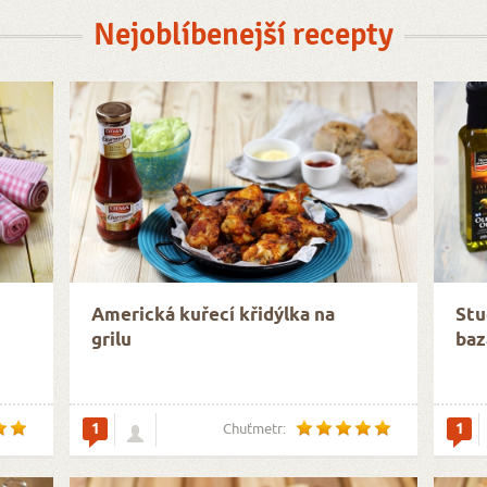
Nejoblíbenejší recepty
Americká kuřecí křidýlka na
Stu
grilu
baz
1
1
Chuťmetr: