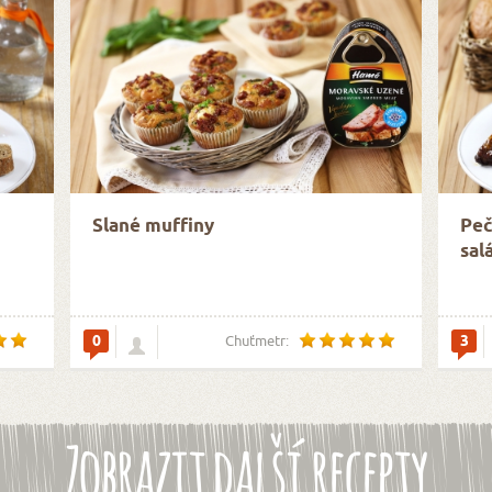
Slané muffiny
Peč
sal
0
3
Chuťmetr:
Zobrazit další recepty