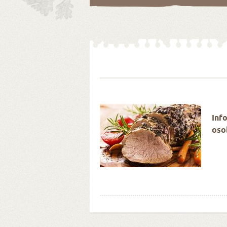
é Velikonoce stokrát
Inf
oso