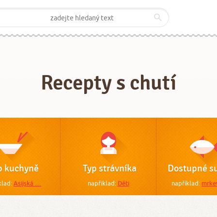
Recepty s chutí
p kuchyně
Typ strávníka
Dostupné su
klad:
Asijská …
například:
Děti
například:
mrke