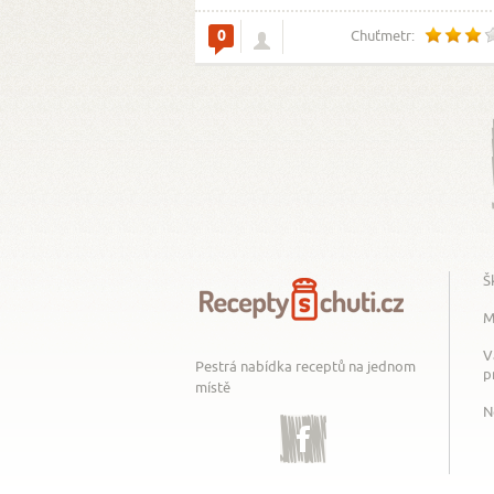
0
Chuťmetr:
Š
M
V
Pestrá nabídka receptů na jednom
p
místě
N
Facebook