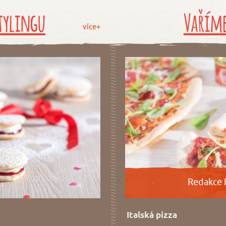
tylingu
Vaříme
více+
Redakce 
Italská pizza