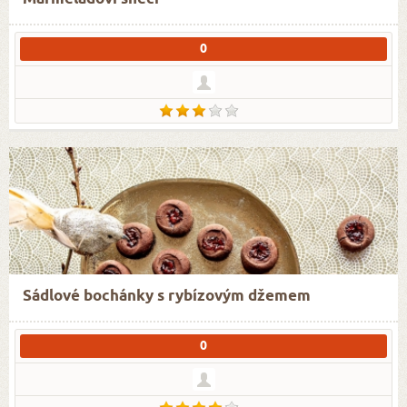
0
Sádlové bochánky s rybízovým džemem
0