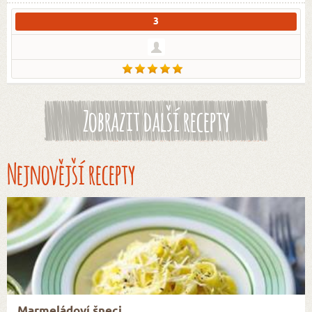
3
Zobrazit další recepty
Nejnovější recepty
Marmeládoví šneci