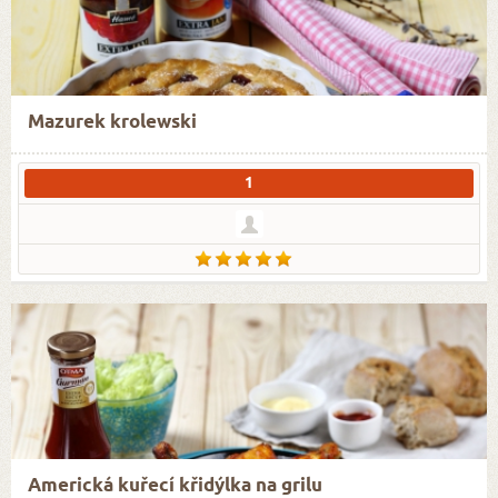
Mazurek krolewski
1
Americká kuřecí křidýlka na grilu