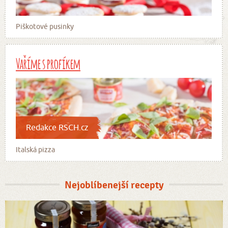
Piškotové pusinky
Vaříme s profíkem
Redakce RSCH.cz
Italská pizza
Nejoblíbenejší recepty