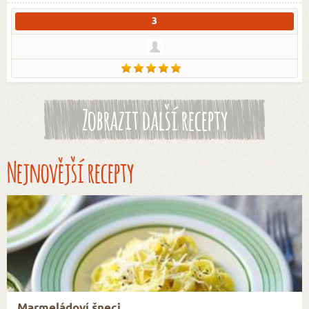
3
Zobrazit další recepty
Nejnovější recepty
Marmeládoví šneci