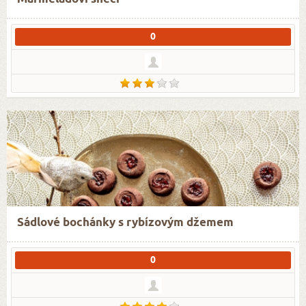
0
Sádlové bochánky s rybízovým džemem
0