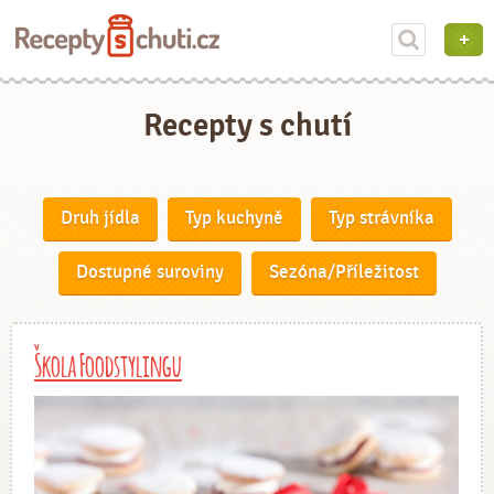
Recepty s chutí
Druh jídla
Typ kuchyně
Typ strávníka
Dostupné suroviny
Sezóna/Příležitost
Škola Foodstylingu