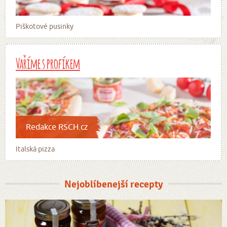
Piškotové pusinky
Vaříme s profíkem
Redakce RSCH.cz
Italská pizza
Nejoblíbenejší recepty