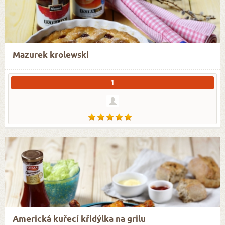
Mazurek krolewski
1
Americká kuřecí křidýlka na grilu