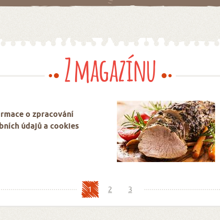
Z magazínu
ormace o zpracování
bních údajů a cookies
1
2
3