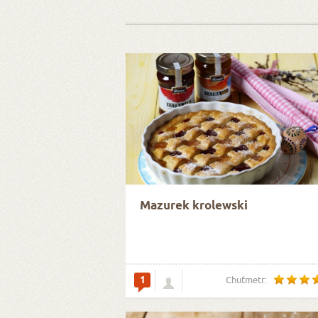
Mazurek krolewski
1
Chuťmetr: