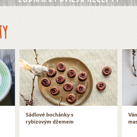
ty
Sádlové bochánky s
Ván
rybízovým džemem
mas