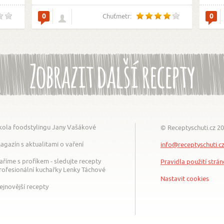
0
0
Chuťmetr:
Zobrazit další recepty
kola foodstylingu Jany Vašákové
© Receptyschuti.cz 2
agazín s aktualitami o vaření
info@receptyschuti.c
aříme s profíkem - sledujte recepty
Pravidla použití strá
rofesionální kuchařky Lenky Táchové
Nastavit cookies
ejnovější recepty