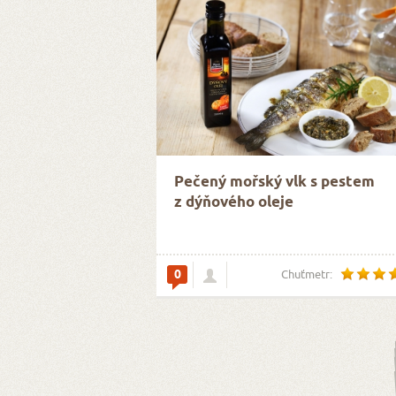
Pečený mořský vlk s pestem
z dýňového oleje
0
Chuťmetr: