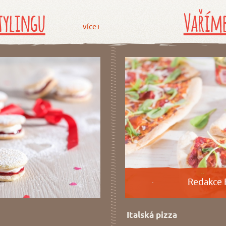
tylingu
Vaříme
více+
Redakce 
Italská pizza