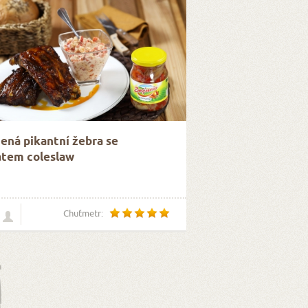
ená pikantní žebra se
átem coleslaw
Chuťmetr: