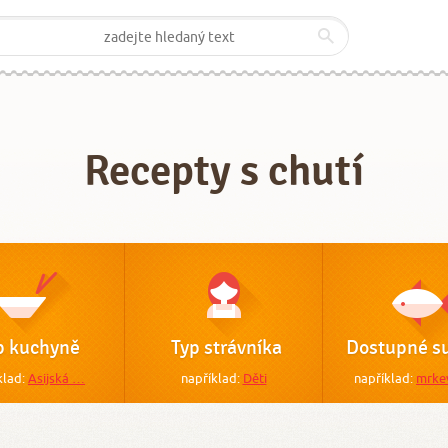
Recepty s chutí
p kuchyně
Typ strávníka
Dostupné su
klad:
Asijská …
například:
Děti
například:
mrke