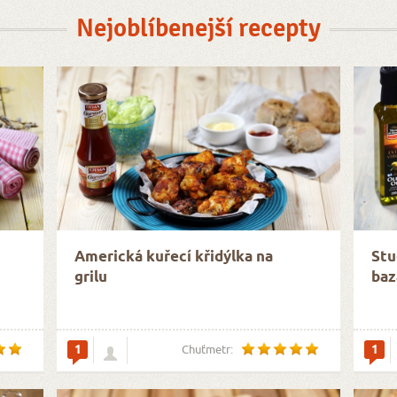
Nejoblíbenejší recepty
Americká kuřecí křidýlka na
Stu
grilu
baz
1
1
Chuťmetr: