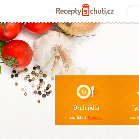
Druh jídla
Ty
například:
Polévka
napří