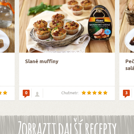
Slané muffiny
Peč
sal
0
3
Chuťmetr:
Zobrazit další recepty