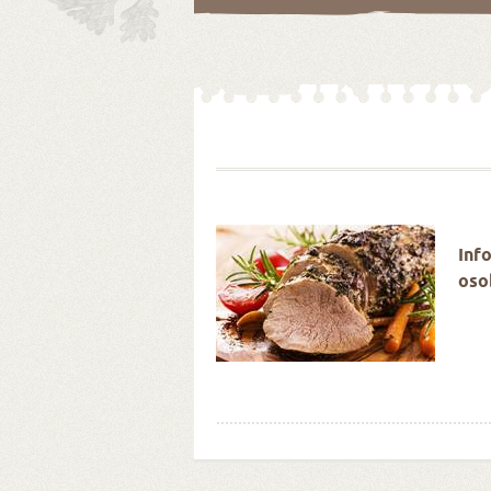
é Velikonoce stokrát
Inf
oso