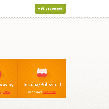
Přidat recept
roviny
Sezóna/Příležitost
v
,
vejce
například:
Svačinka