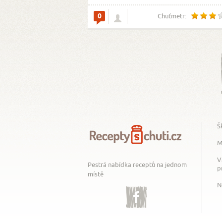
0
Chuťmetr:
Š
M
V
Pestrá nabídka receptů na jednom
p
místě
N
Facebook