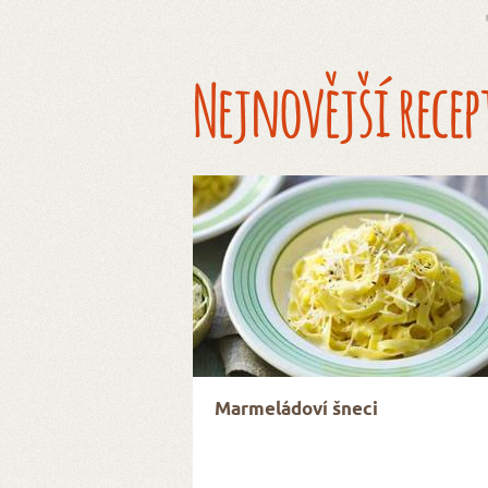
Nejnovější recep
Marmeládoví šneci