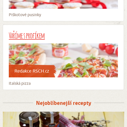
Piškotové pusinky
Vaříme s profíkem
Redakce RSCH.cz
Italská pizza
Nejoblíbenejší recepty