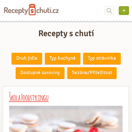
Recepty s chutí
Druh jídla
Typ kuchyně
Typ strávníka
Dostupné suroviny
Sezóna/Příležitost
Škola Foodstylingu