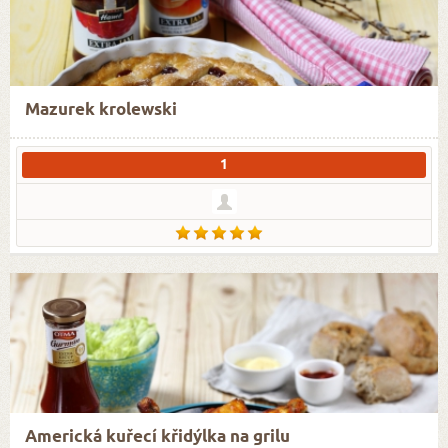
Mazurek krolewski
1
Americká kuřecí křidýlka na grilu