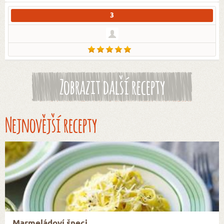
3
Zobrazit další recepty
Nejnovější recepty
Marmeládoví šneci