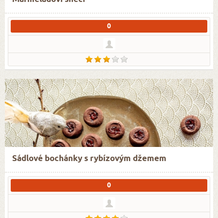
0
Sádlové bochánky s rybízovým džemem
0