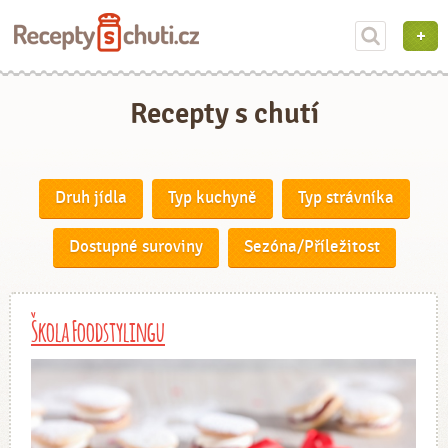
Recepty s chutí
Druh jídla
Typ kuchyně
Typ strávníka
Dostupné suroviny
Sezóna/Příležitost
Škola Foodstylingu