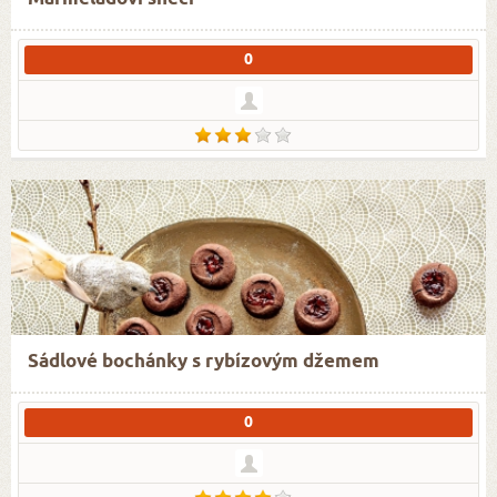
0
Sádlové bochánky s rybízovým džemem
0