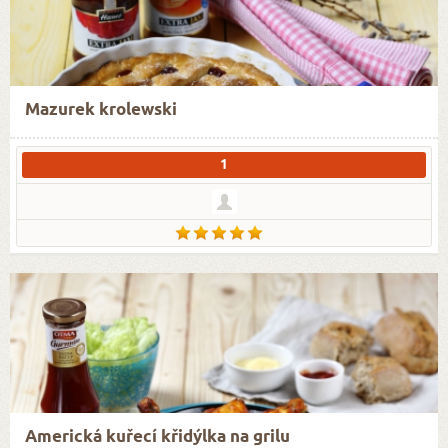
Mazurek krolewski
1
Americká kuřecí křidýlka na grilu