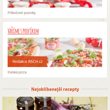
Piškotové pusinky
Vaříme s profíkem
Redakce RSCH.cz
Italská pizza
Nejoblíbenejší recepty