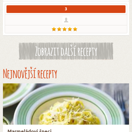
3
Zobrazit další recepty
Nejnovější recepty
Marmeládoví šneci