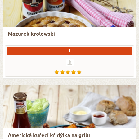
Mazurek krolewski
1
Americká kuřecí křidýlka na grilu