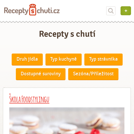
Recepty s chutí
Druh jídla
Typ kuchyně
Typ strávníka
Dostupné suroviny
Sezóna/Příležitost
Škola Foodstylingu