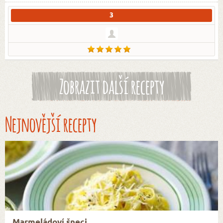
3
Zobrazit další recepty
Nejnovější recepty
Marmeládoví šneci