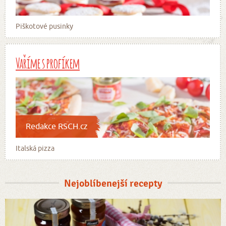
Piškotové pusinky
Vaříme s profíkem
Redakce RSCH.cz
Italská pizza
Nejoblíbenejší recepty