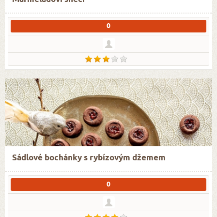
0
Sádlové bochánky s rybízovým džemem
0