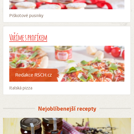
Piškotové pusinky
Vaříme s profíkem
Redakce RSCH.cz
Italská pizza
Nejoblíbenejší recepty