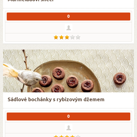
0
Sádlové bochánky s rybízovým džemem
0