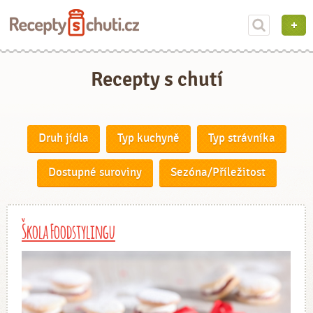
Recepty s chutí
Druh jídla
Typ kuchyně
Typ strávníka
Dostupné suroviny
Sezóna/Příležitost
Škola Foodstylingu