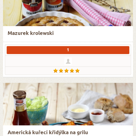
Mazurek krolewski
1
Americká kuřecí křidýlka na grilu