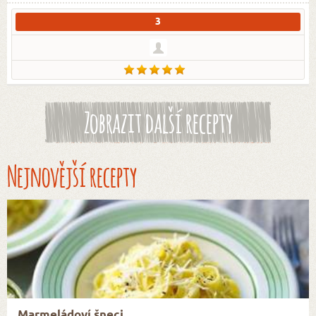
3
Zobrazit další recepty
Nejnovější recepty
Marmeládoví šneci