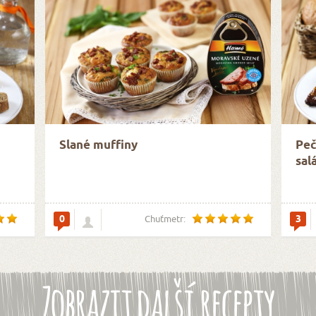
Slané muffiny
Peč
sal
0
3
Chuťmetr:
Zobrazit další recepty