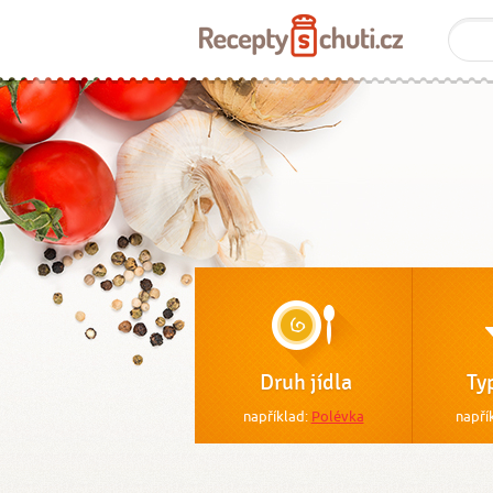
Druh jídla
Ty
například:
Polévka
napří