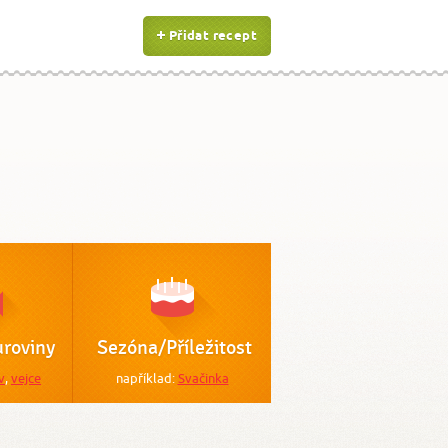
Přidat recept
roviny
Sezóna/Příležitost
v
,
vejce
například:
Svačinka