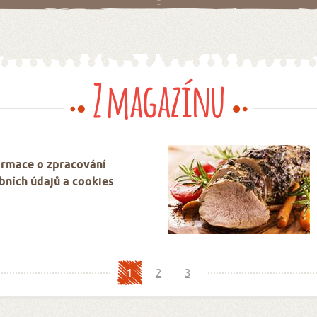
Z magazínu
ormace o zpracování
bních údajů a cookies
1
2
3