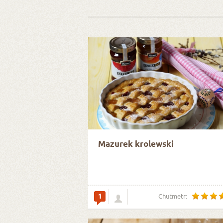
Mazurek krolewski
1
Chuťmetr: