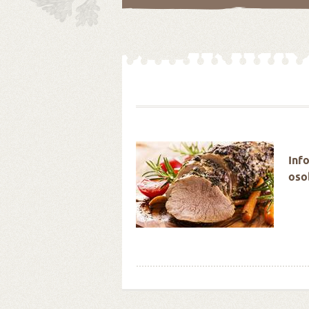
é Velikonoce stokrát
Inf
oso