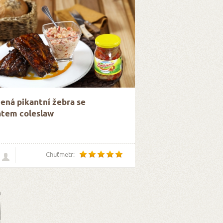
ená pikantní žebra se
átem coleslaw
Chuťmetr: