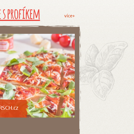
 s profíkem
více+
RSCH.cz