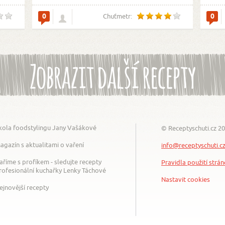
0
0
Chuťmetr:
Zobrazit další recepty
kola foodstylingu Jany Vašákové
© Receptyschuti.cz 2
agazín s aktualitami o vaření
info@receptyschuti.c
aříme s profíkem - sledujte recepty
Pravidla použití strá
rofesionální kuchařky Lenky Táchové
Nastavit cookies
ejnovější recepty