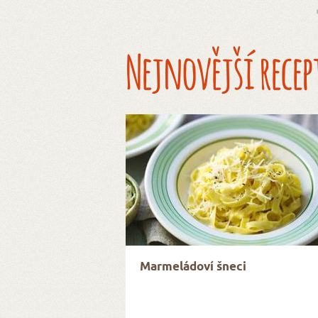
Nejnovější recep
Marmeládoví šneci