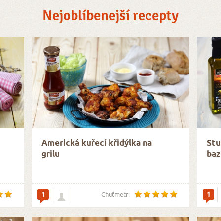
Nejoblíbenejší recepty
Americká kuřecí křidýlka na
Stu
grilu
baz
1
1
Chuťmetr: