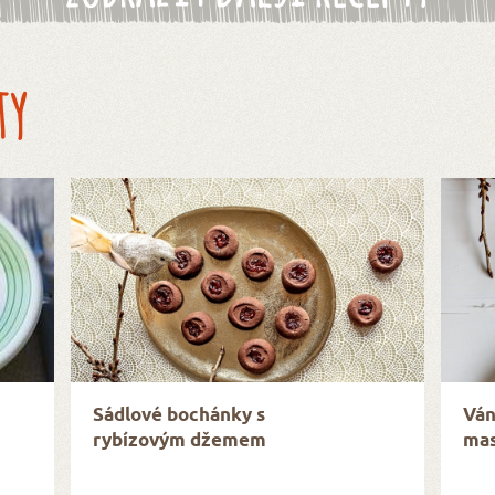
ty
Sádlové bochánky s
Ván
rybízovým džemem
mas