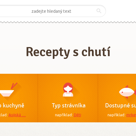
Recepty s chutí
p kuchyně
Typ strávníka
Dostupné su
klad:
Asijská …
například:
Děti
například:
mrke