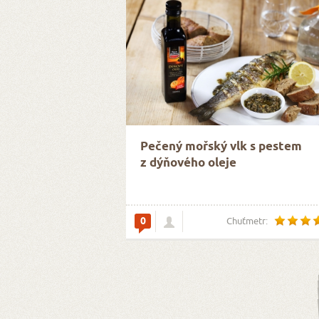
Pečený mořský vlk s pestem
z dýňového oleje
0
Chuťmetr: