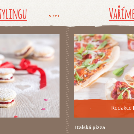
tylingu
Vaříme
více+
Redakce 
Italská pizza