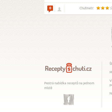
0
Chuťmetr:
Š
M
V
Pestrá nabídka receptů na jednom
p
místě
N
Facebook