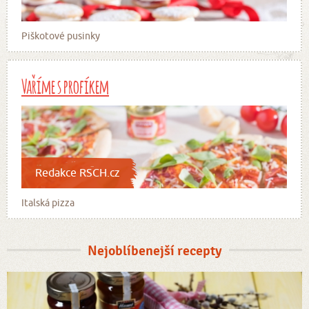
Piškotové pusinky
Vaříme s profíkem
Redakce RSCH.cz
Italská pizza
Nejoblíbenejší recepty