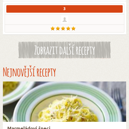
3
Zobrazit další recepty
Nejnovější recepty
Marmeládoví šneci