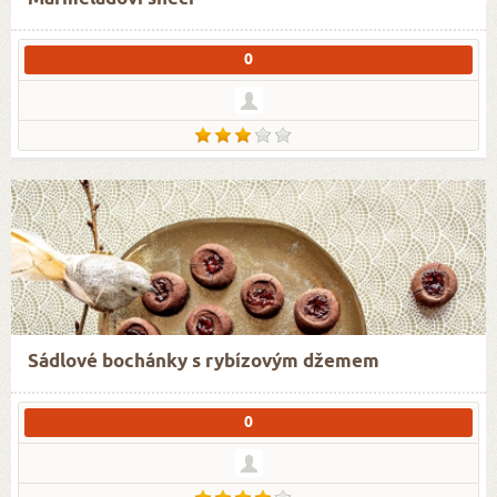
0
Sádlové bochánky s rybízovým džemem
0