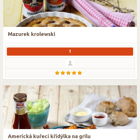
Mazurek krolewski
1
Americká kuřecí křidýlka na grilu