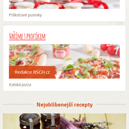
Piškotové pusinky
Vaříme s profíkem
Redakce RSCH.cz
Italská pizza
Nejoblíbenejší recepty