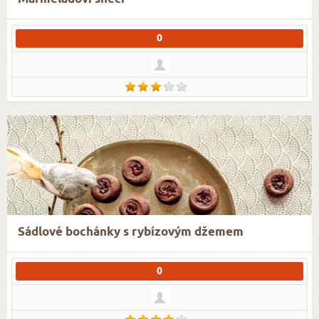
0
Sádlové bochánky s rybízovým džemem
0