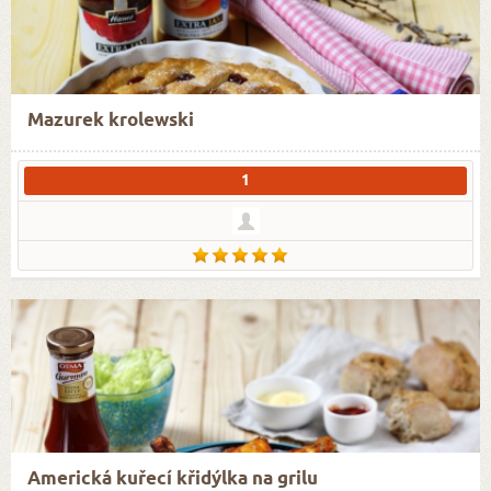
Mazurek krolewski
1
Americká kuřecí křidýlka na grilu