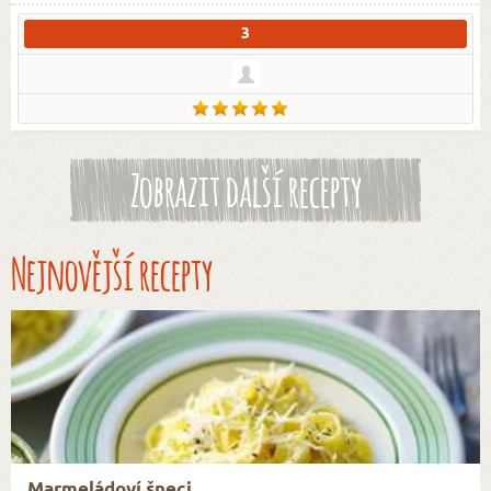
3
Zobrazit další recepty
Nejnovější recepty
Marmeládoví šneci