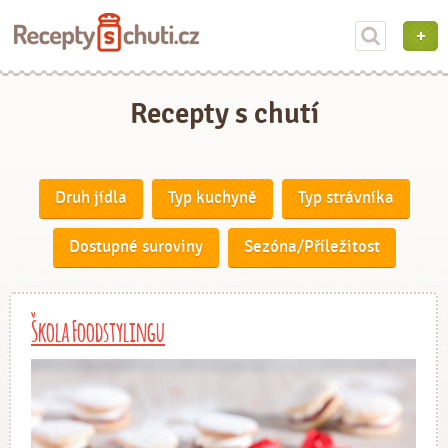
Recepty s chutí
Druh jídla
Typ kuchyně
Typ strávníka
Dostupné suroviny
Sezóna/Příležitost
Škola Foodstylingu