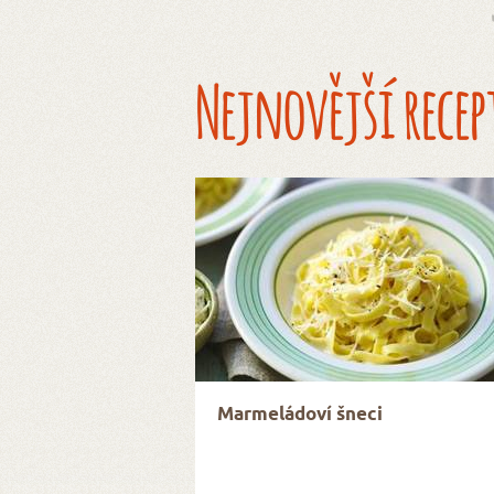
Nejnovější recep
Marmeládoví šneci