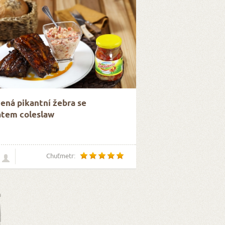
ená pikantní žebra se
átem coleslaw
Chuťmetr: