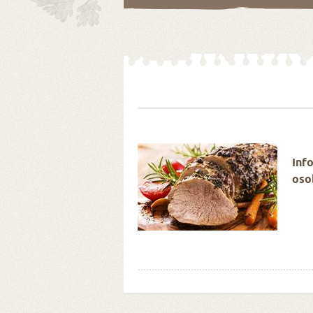
é Velikonoce stokrát
Inf
oso