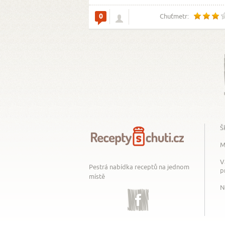
0
Chuťmetr:
Š
M
V
Pestrá nabídka receptů na jednom
p
místě
N
Facebook