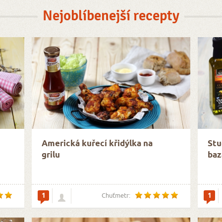
Nejoblíbenejší recepty
Americká kuřecí křidýlka na
Stu
grilu
baz
1
1
Chuťmetr: