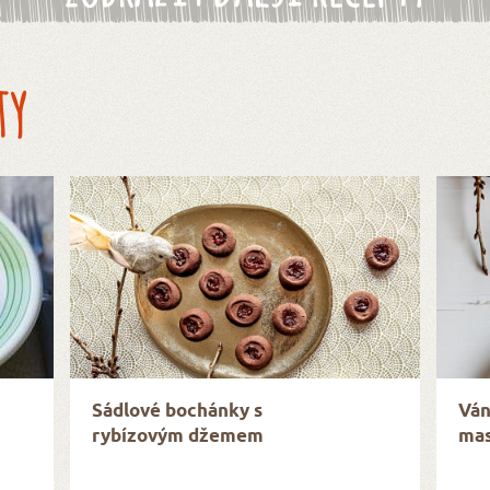
ty
Sádlové bochánky s
Ván
rybízovým džemem
mas