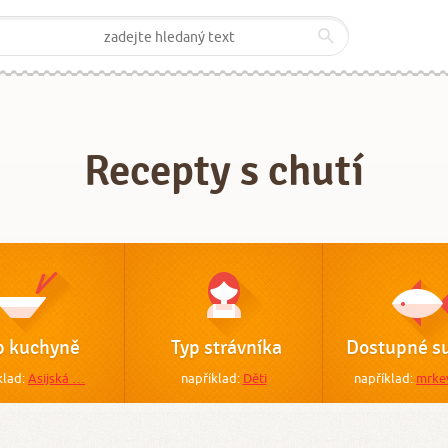
Recepty s chutí
p kuchyně
Typ strávníka
Dostupné su
klad:
Asijská …
například:
Děti
například:
mrke