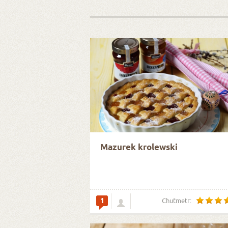
Mazurek krolewski
1
Chuťmetr: