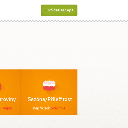
Přidat recept
roviny
Sezóna/Příležitost
v
,
vejce
například:
Svačinka