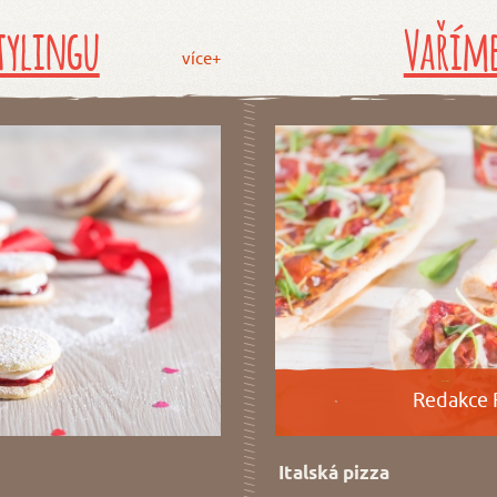
tylingu
Vaříme
více+
Redakce 
Italská pizza