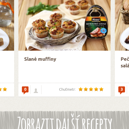
Slané muffiny
Peč
sal
0
3
Chuťmetr:
Zobrazit další recepty