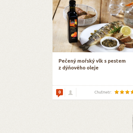
Pečený mořský vlk s pestem
z dýňového oleje
0
Chuťmetr: