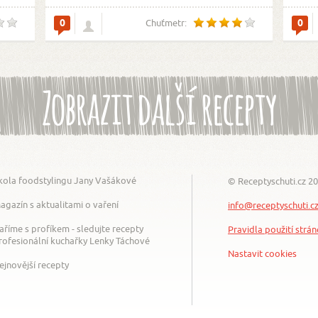
0
0
Chuťmetr:
Zobrazit další recepty
kola foodstylingu Jany Vašákové
© Receptyschuti.cz 2
agazín s aktualitami o vaření
info@receptyschuti.c
aříme s profíkem - sledujte recepty
Pravidla použití strá
rofesionální kuchařky Lenky Táchové
Nastavit cookies
ejnovější recepty