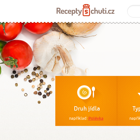
Druh jídla
Ty
například:
Polévka
napří