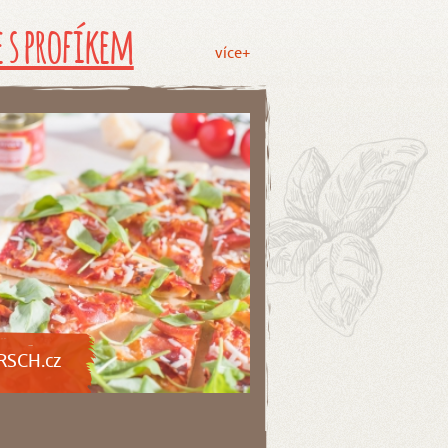
 s profíkem
více+
RSCH.cz