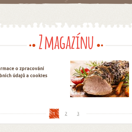
Z magazínu
ormace o zpracování
bních údajů a cookies
1
2
3