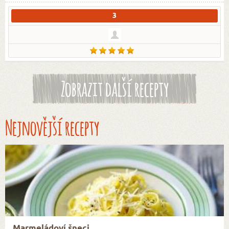
3
Zobrazit další recepty
Nejnovější recepty
Marmeládoví šneci