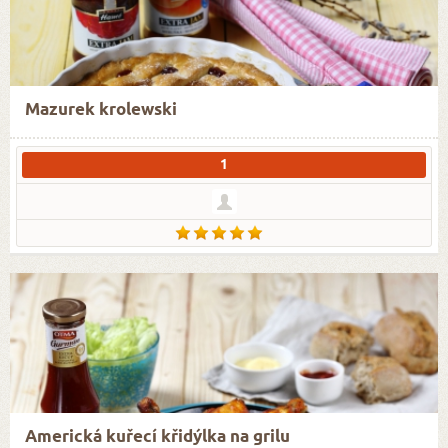
Mazurek krolewski
1
Americká kuřecí křidýlka na grilu