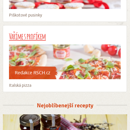
Piškotové pusinky
Vaříme s profíkem
Redakce RSCH.cz
Italská pizza
Nejoblíbenejší recepty