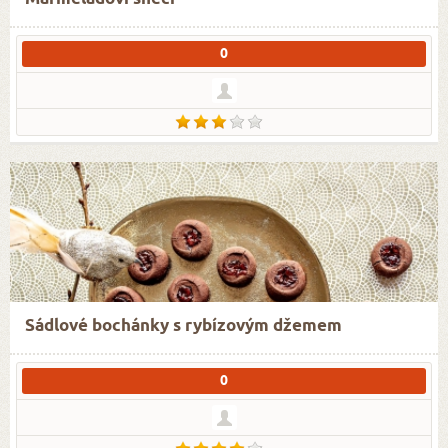
0
Sádlové bochánky s rybízovým džemem
0