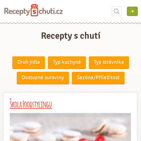
Recepty s chutí
Druh jídla
Typ kuchyně
Typ strávníka
Dostupné suroviny
Sezóna/Příležitost
Škola Foodstylingu