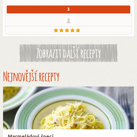
3
Zobrazit další recepty
Nejnovější recepty
Marmeládoví šneci