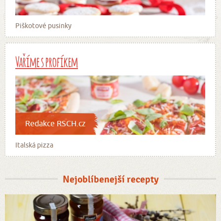
Piškotové pusinky
Vaříme s profíkem
Redakce RSCH.cz
Italská pizza
Nejoblíbenejší recepty