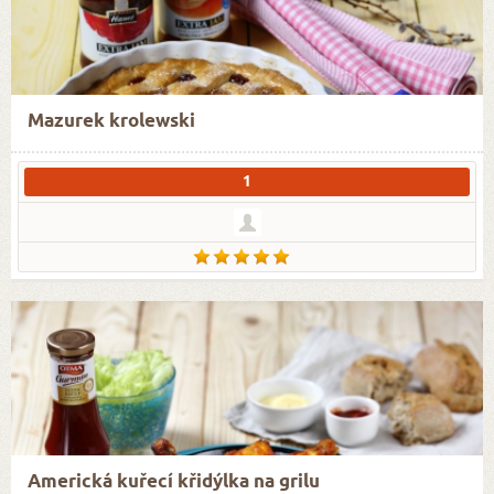
Mazurek krolewski
1
Americká kuřecí křidýlka na grilu