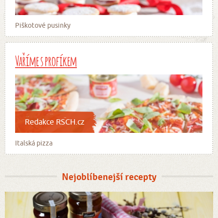
Piškotové pusinky
Vaříme s profíkem
Redakce RSCH.cz
Italská pizza
Nejoblíbenejší recepty