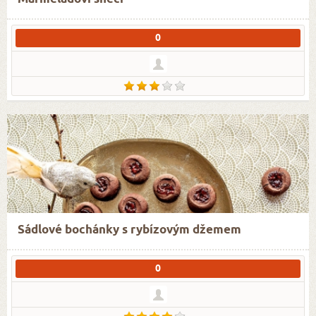
0
Sádlové bochánky s rybízovým džemem
0