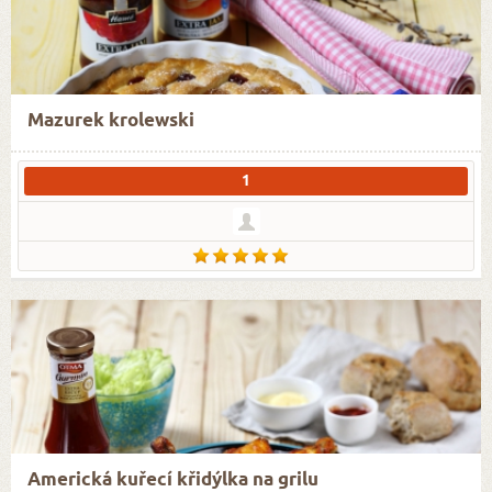
Mazurek krolewski
1
Americká kuřecí křidýlka na grilu