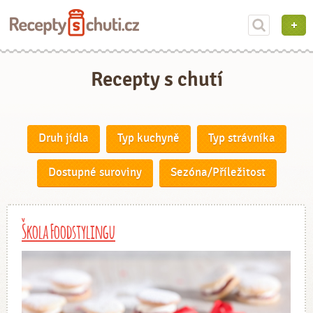
Recepty s chutí
Druh jídla
Typ kuchyně
Typ strávníka
Dostupné suroviny
Sezóna/Příležitost
Škola Foodstylingu