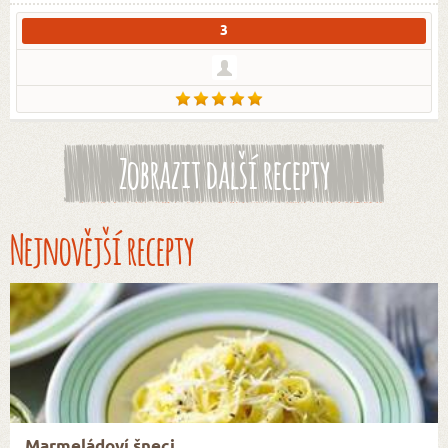
3
Zobrazit další recepty
Nejnovější recepty
Marmeládoví šneci