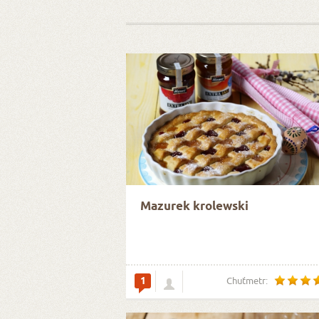
Mazurek krolewski
1
Chuťmetr: