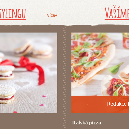
tylingu
Vaříme
více+
Redakce 
Italská pizza