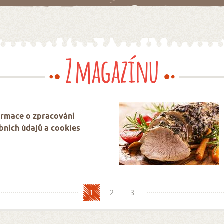
Z magazínu
ormace o zpracování
bních údajů a cookies
1
2
3