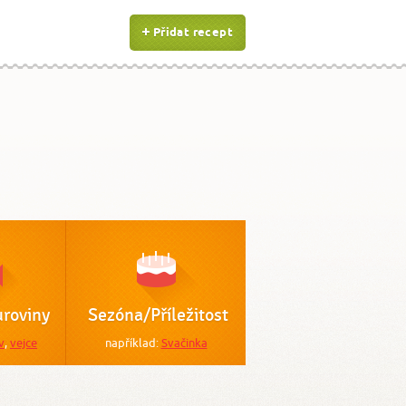
Přidat recept
roviny
Sezóna/Příležitost
v
,
vejce
například:
Svačinka