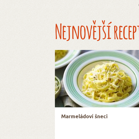
Nejnovější recep
Marmeládoví šneci