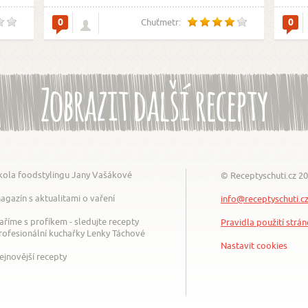
0
0
Chuťmetr:
Zobrazit další recepty
kola foodstylingu Jany Vašákové
© Receptyschuti.cz 2
agazín s aktualitami o vaření
info@receptyschuti.c
aříme s profíkem - sledujte recepty
Pravidla použití strá
rofesionální kuchařky Lenky Táchové
Nastavit cookies
ejnovější recepty