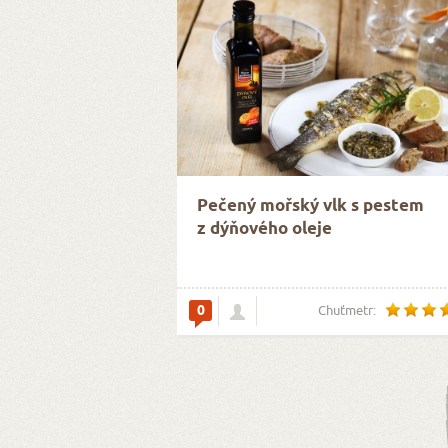
Pečený mořský vlk s pestem
z dýňového oleje
0
Chuťmetr: