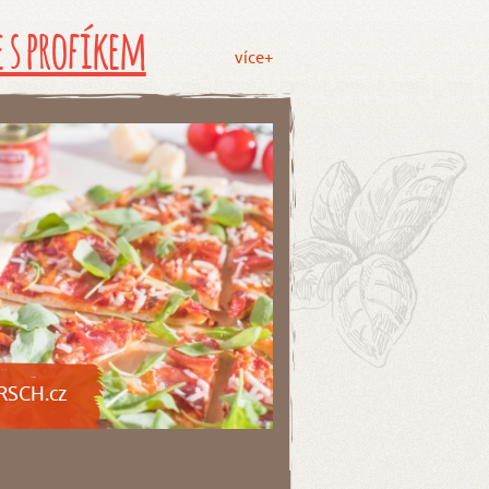
 s profíkem
více+
RSCH.cz