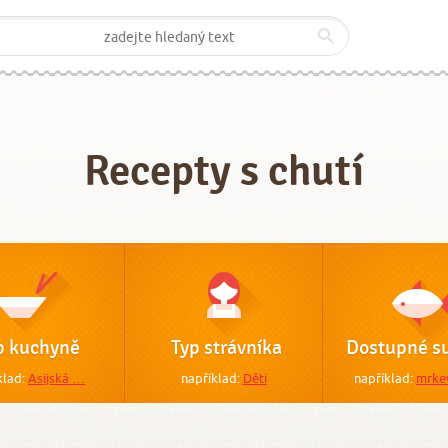
Recepty s chutí
p kuchyně
Typ strávníka
Dostupné su
klad:
Asijská …
například:
Děti
například:
mrke