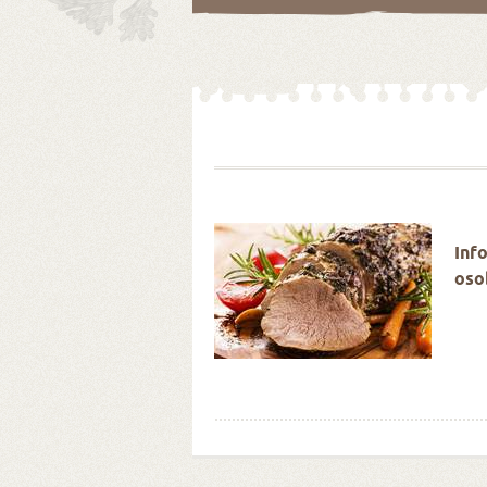
é Velikonoce stokrát
Inf
oso