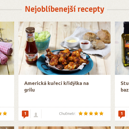
Nejoblíbenejší recepty
Americká kuřecí křidýlka na
Stu
grilu
baz
1
1
Chuťmetr: