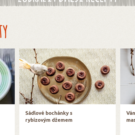
ty
Sádlové bochánky s
Ván
rybízovým džemem
mas