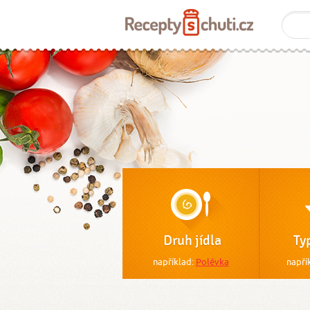
Druh jídla
Ty
například:
Polévka
napří