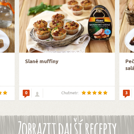
Slané muffiny
Peč
sal
0
3
Chuťmetr:
Zobrazit další recepty