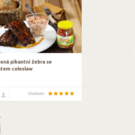
ená pikantní žebra se
átem coleslaw
Chuťmetr: