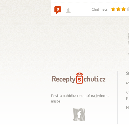
0
Chuťmetr:
Š
M
V
Pestrá nabídka receptů na jednom
p
místě
N
Facebook