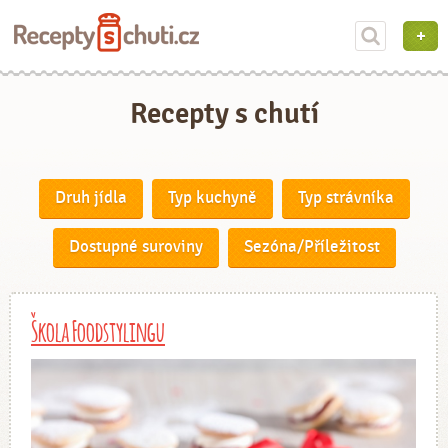
Recepty s chutí
Druh jídla
Typ kuchyně
Typ strávníka
Dostupné suroviny
Sezóna/Příležitost
Škola Foodstylingu