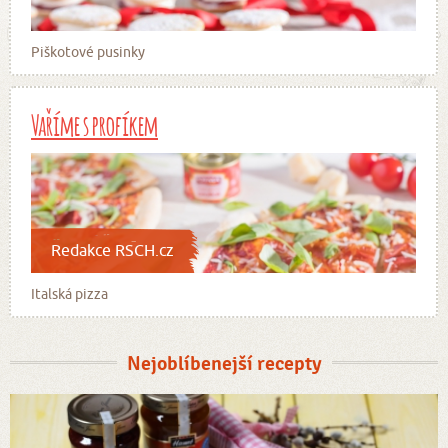
Piškotové pusinky
Vaříme s profíkem
Redakce RSCH.cz
Italská pizza
Nejoblíbenejší recepty