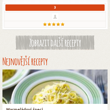
3
Zobrazit další recepty
Nejnovější recepty
Marmeládoví šneci