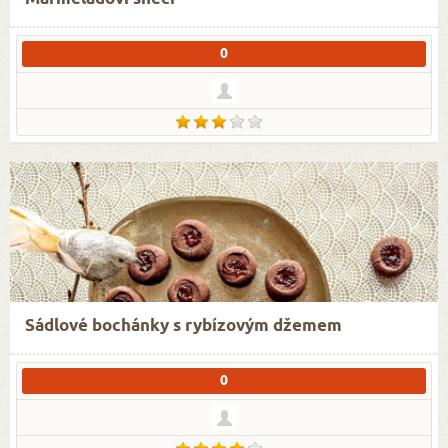
0
Sádlové bochánky s rybízovým džemem
0