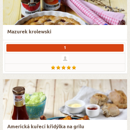
Mazurek krolewski
1
Americká kuřecí křidýlka na grilu