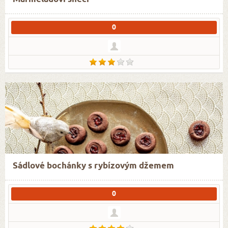
0
Sádlové bochánky s rybízovým džemem
0