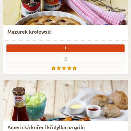
Mazurek krolewski
1
Americká kuřecí křidýlka na grilu