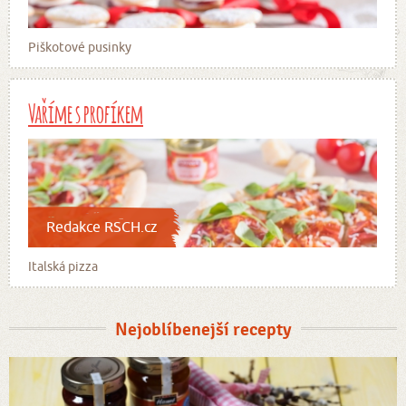
Piškotové pusinky
Vaříme s profíkem
Redakce RSCH.cz
Italská pizza
Nejoblíbenejší recepty