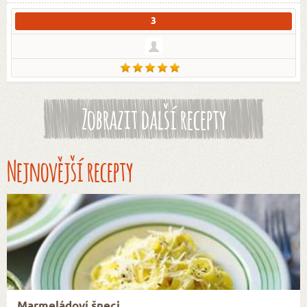
3
Zobrazit další recepty
Nejnovější recepty
Marmeládoví šneci