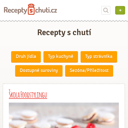
Recepty s chutí
Druh jídla
Typ kuchyně
Typ strávníka
Dostupné suroviny
Sezóna/Příležitost
Škola Foodstylingu