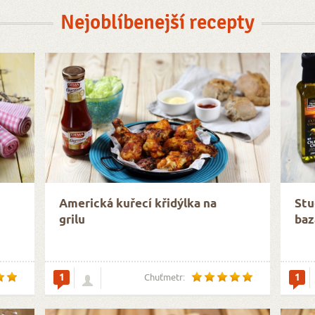
Nejoblíbenejší recepty
Americká kuřecí křidýlka na
Stu
grilu
baz
1
1
Chuťmetr: