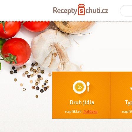
Druh jídla
Ty
například:
Polévka
napří