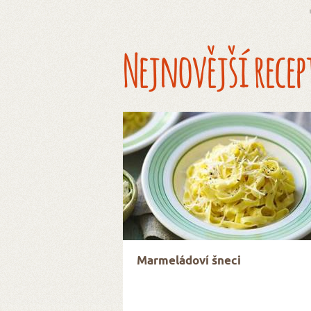
Nejnovější recep
Marmeládoví šneci