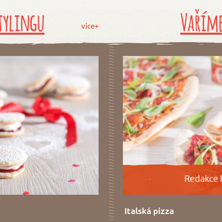
tylingu
Vaříme
více+
Redakce 
Italská pizza