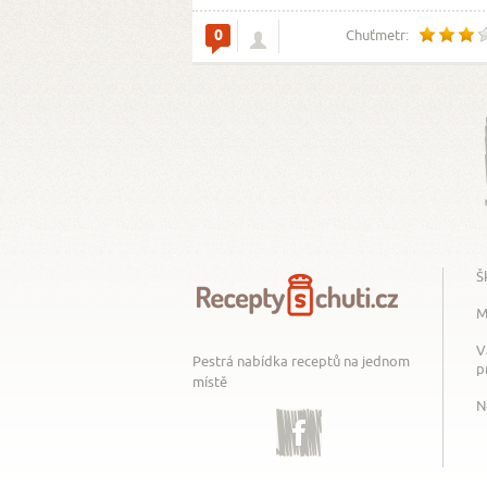
0
Chuťmetr:
Š
M
V
Pestrá nabídka receptů na jednom
p
místě
N
Facebook