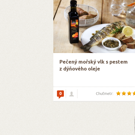
Pečený mořský vlk s pestem
z dýňového oleje
0
Chuťmetr: