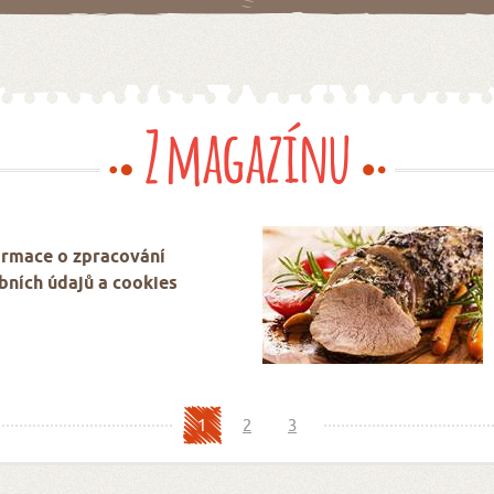
Z magazínu
ormace o zpracování
bních údajů a cookies
1
2
3