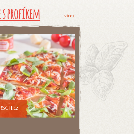
 s profíkem
více+
RSCH.cz