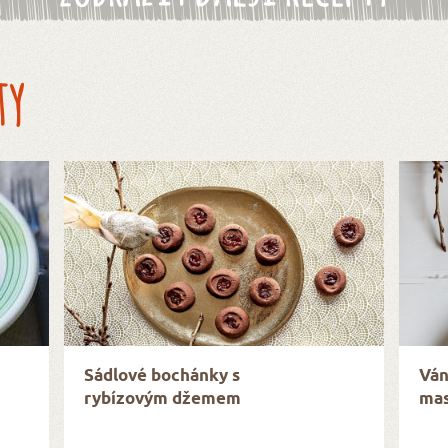
ty
Sádlové bochánky s
Ván
rybízovým džemem
mas