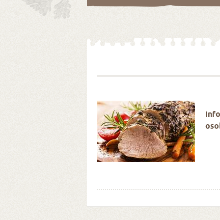
é Velikonoce stokrát
Inf
oso