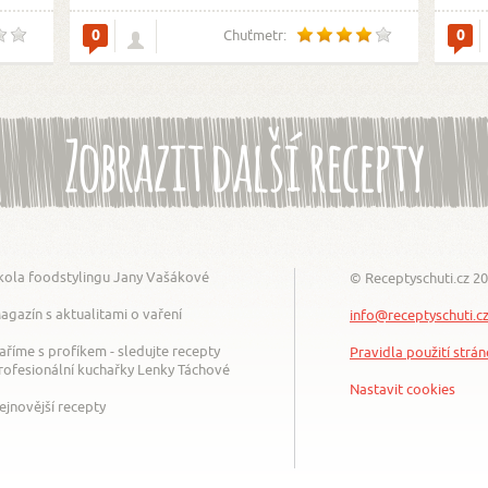
0
0
Chuťmetr:
Zobrazit další recepty
kola foodstylingu Jany Vašákové
© Receptyschuti.cz 2
agazín s aktualitami o vaření
info@receptyschuti.c
aříme s profíkem - sledujte recepty
Pravidla použití strá
rofesionální kuchařky Lenky Táchové
Nastavit cookies
ejnovější recepty