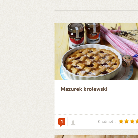
Mazurek krolewski
1
Chuťmetr: