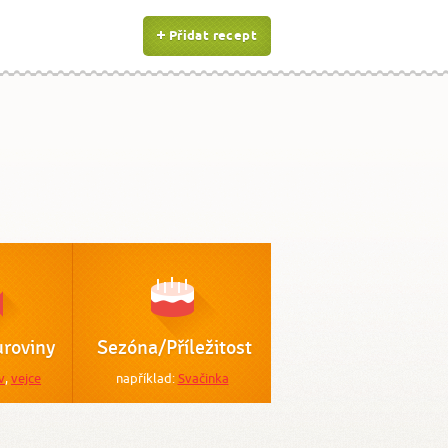
Přidat recept
roviny
Sezóna/Příležitost
v
,
vejce
například:
Svačinka