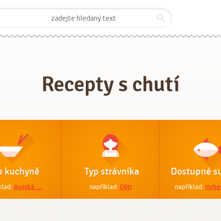
Recepty s chutí
p kuchyně
Typ strávníka
Dostupné su
klad:
Asijská …
například:
Děti
například:
mrke