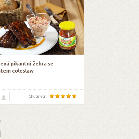
ená pikantní žebra se
átem coleslaw
Chuťmetr: