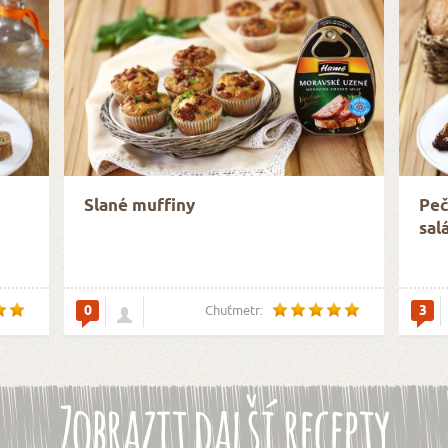
Slané muffiny
Peč
sal
0
3
Chuťmetr:
Zobrazit další recepty