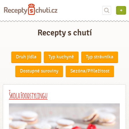
Recepty s chutí
Druh jídla
Typ kuchyně
Typ strávníka
Dostupné suroviny
Sezóna/Příležitost
Škola Foodstylingu