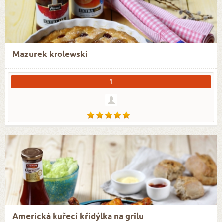
Mazurek krolewski
1
Americká kuřecí křidýlka na grilu