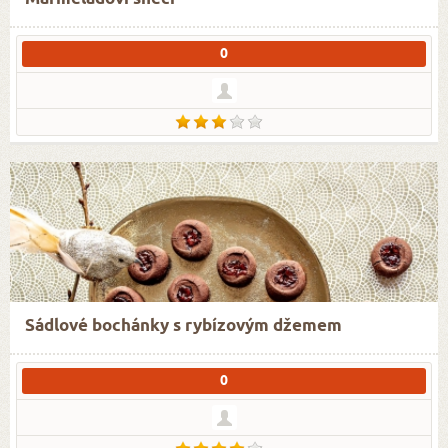
0
Sádlové bochánky s rybízovým džemem
0