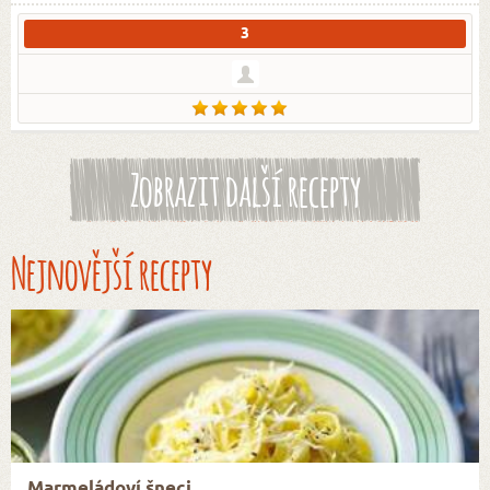
3
Zobrazit další recepty
Nejnovější recepty
Marmeládoví šneci