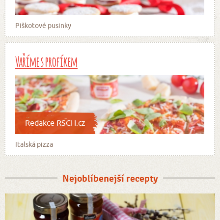
Piškotové pusinky
Vaříme s profíkem
Redakce RSCH.cz
Italská pizza
Nejoblíbenejší recepty