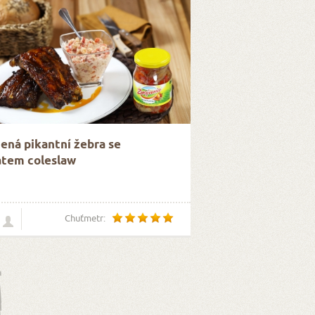
ená pikantní žebra se
átem coleslaw
Chuťmetr: