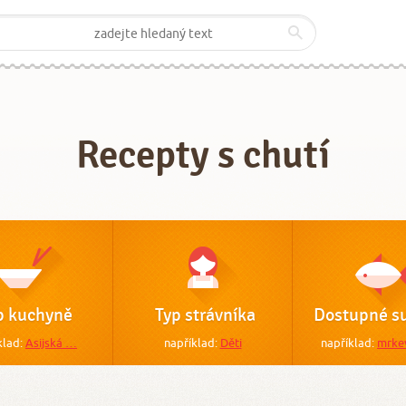
Recepty s chutí
p kuchyně
Typ strávníka
Dostupné su
klad:
Asijská …
například:
Děti
například:
mrke