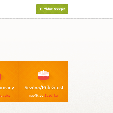
Přidat recept
roviny
Sezóna/Příležitost
v
,
vejce
například:
Svačinka