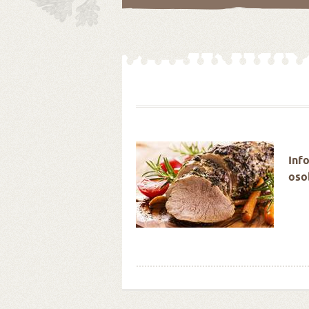
é Velikonoce stokrát
Inf
oso