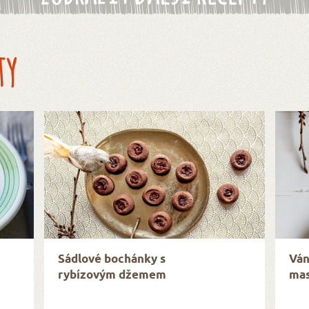
ty
Sádlové bochánky s
Ván
rybízovým džemem
mas