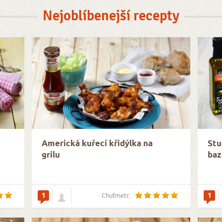
Nejoblíbenejší recepty
Americká kuřecí křidýlka na
Stu
grilu
baz
1
1
Chuťmetr: