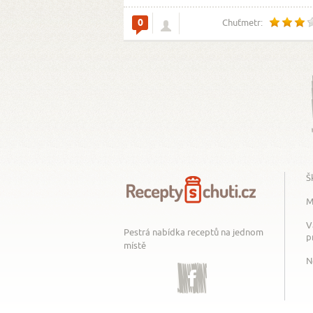
0
Chuťmetr:
Š
M
V
Pestrá nabídka receptů na jednom
p
místě
N
Facebook