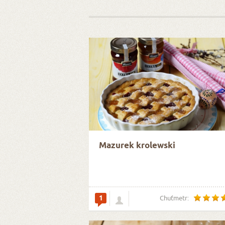
Mazurek krolewski
1
Chuťmetr: