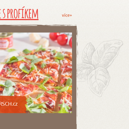
 s profíkem
více+
RSCH.cz