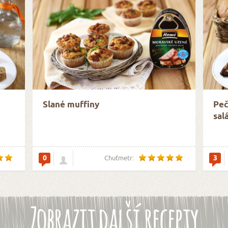
Slané muffiny
Peč
sal
0
3
Chuťmetr:
Zobrazit další recepty