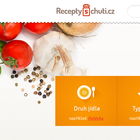
Druh jídla
Ty
například:
Polévka
napří