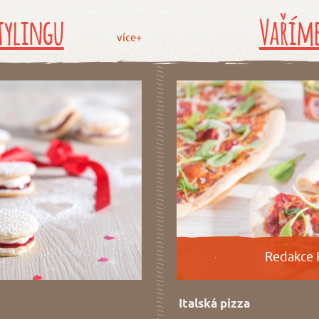
tylingu
Vaříme
více+
Redakce 
Italská pizza