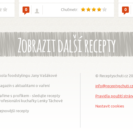
0
0
Chuťmetr:
Zobrazit další recepty
kola foodstylingu Jany Vašákové
© Receptyschuti.cz 2
agazín s aktualitami o vaření
info@receptyschuti.c
aříme s profíkem - sledujte recepty
Pravidla použití strá
rofesionální kuchařky Lenky Táchové
Nastavit cookies
ejnovější recepty