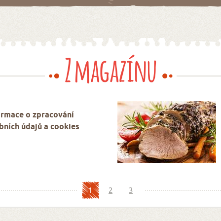
Z magazínu
ormace o zpracování
bních údajů a cookies
1
2
3