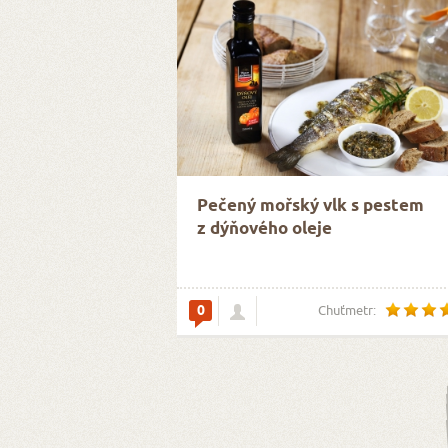
Pečený mořský vlk s pestem
z dýňového oleje
0
Chuťmetr: