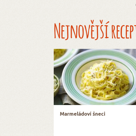
Nejnovější recep
Marmeládoví šneci