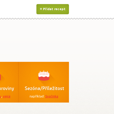
Přidat recept
roviny
Sezóna/Příležitost
v
,
vejce
například:
Svačinka