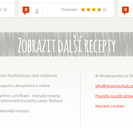
0
0
Chuťmetr:
Zobrazit další recepty
kola foodstylingu Jany Vašákové
© Receptyschuti.cz 2
agazín s aktualitami o vaření
info@receptyschuti.c
aříme s profíkem - sledujte recepty
Pravidla použití strá
rofesionální kuchařky Lenky Táchové
Nastavit cookies
ejnovější recepty