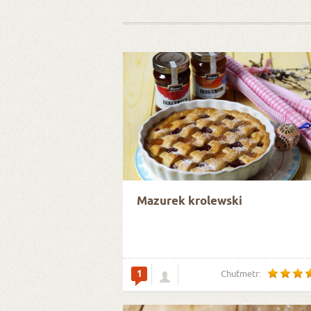
Mazurek krolewski
1
Chuťmetr: