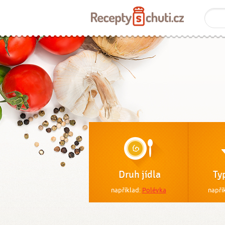
Druh jídla
Ty
například:
Polévka
napří