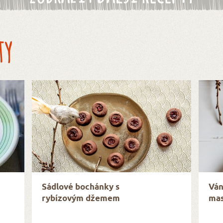
ty
Sádlové bochánky s
Ván
rybízovým džemem
mas