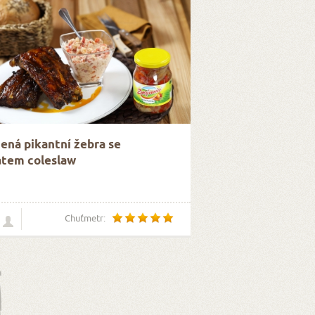
ená pikantní žebra se
átem coleslaw
Chuťmetr: