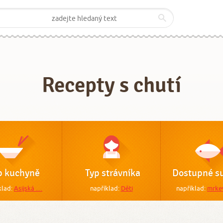
Recepty s chutí
p kuchyně
Typ strávníka
Dostupné su
klad:
Asijská …
například:
Děti
například:
mrke