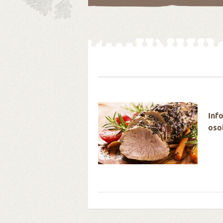
é Velikonoce stokrát
Inf
oso