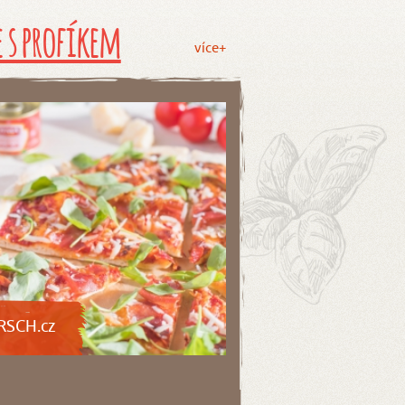
 s profíkem
více+
RSCH.cz