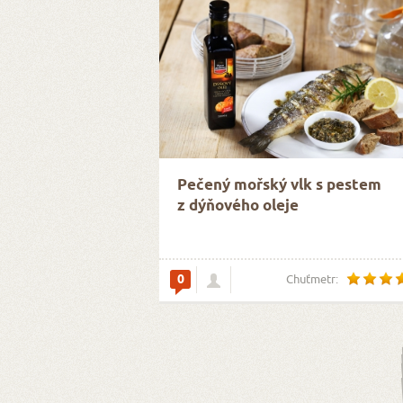
Pečený mořský vlk s pestem
z dýňového oleje
0
Chuťmetr: