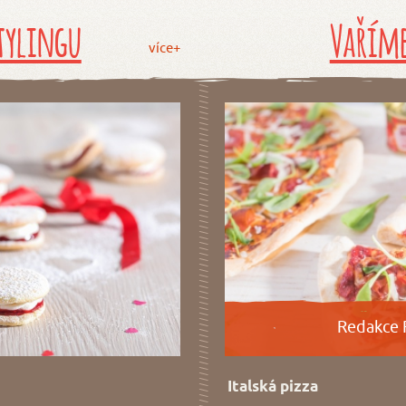
tylingu
Vaříme
více+
Redakce 
Italská pizza