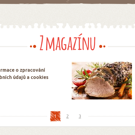
Z magazínu
ormace o zpracování
bních údajů a cookies
1
2
3