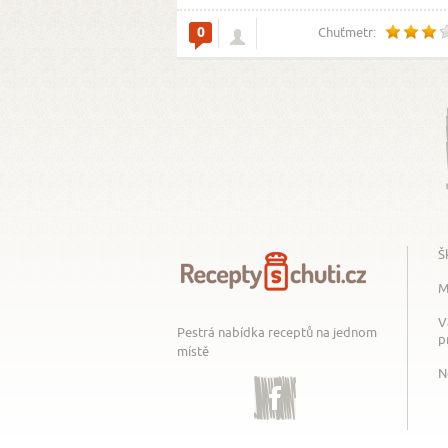
0
Chuťmetr:
Š
M
V
Pestrá nabídka receptů na jednom
p
místě
N
Facebook