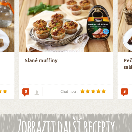
Slané muffiny
Peč
sal
0
3
Chuťmetr:
Zobrazit další recepty