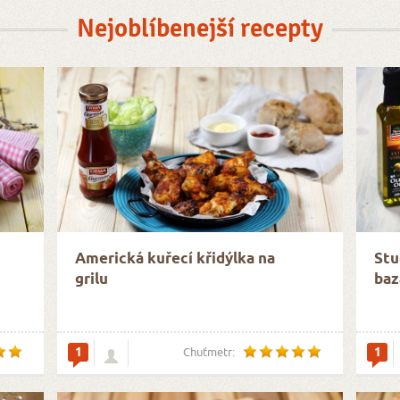
Nejoblíbenejší recepty
Americká kuřecí křidýlka na
Stu
grilu
baz
1
1
Chuťmetr: