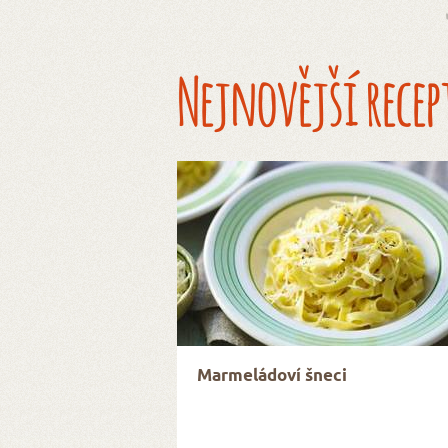
Nejnovější recep
Marmeládoví šneci