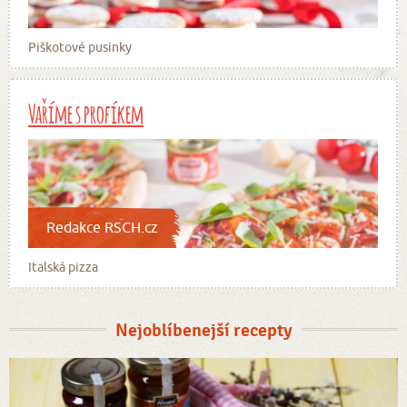
Piškotové pusinky
Vaříme s profíkem
Redakce RSCH.cz
Italská pizza
Nejoblíbenejší recepty