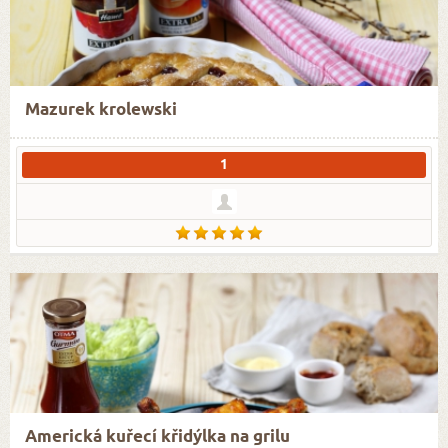
Mazurek krolewski
1
Americká kuřecí křidýlka na grilu