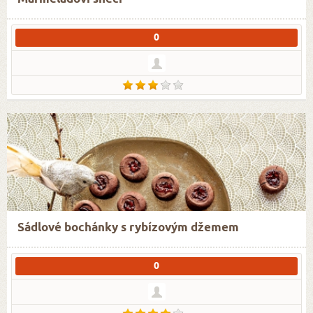
0
Sádlové bochánky s rybízovým džemem
0