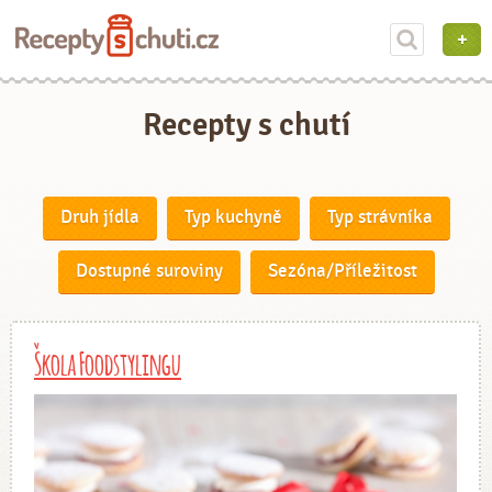
Recepty s chutí
Druh jídla
Typ kuchyně
Typ strávníka
Dostupné suroviny
Sezóna/Příležitost
Škola Foodstylingu