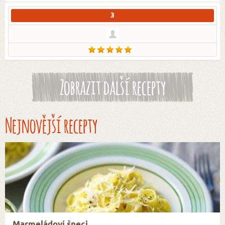
3
Zobrazit další recepty
Nejnovější recepty
Marmeládoví šneci