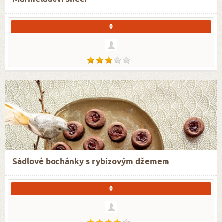
0
Sádlové bochánky s rybízovým džemem
0