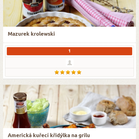
Mazurek krolewski
1
Americká kuřecí křidýlka na grilu