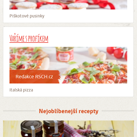
Piškotové pusinky
Vaříme s profíkem
Redakce RSCH.cz
Italská pizza
Nejoblíbenejší recepty