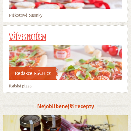
Piškotové pusinky
Vaříme s profíkem
Redakce RSCH.cz
Italská pizza
Nejoblíbenejší recepty