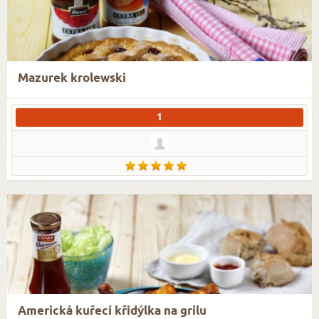
Mazurek krolewski
1
Americká kuřecí křidýlka na grilu