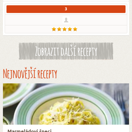
3
Zobrazit další recepty
Nejnovější recepty
Marmeládoví šneci