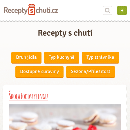
Recepty s chutí
Druh jídla
Typ kuchyně
Typ strávníka
Dostupné suroviny
Sezóna/Příležitost
Škola Foodstylingu