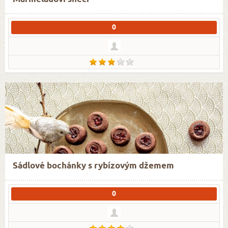
0
Sádlové bochánky s rybízovým džemem
0