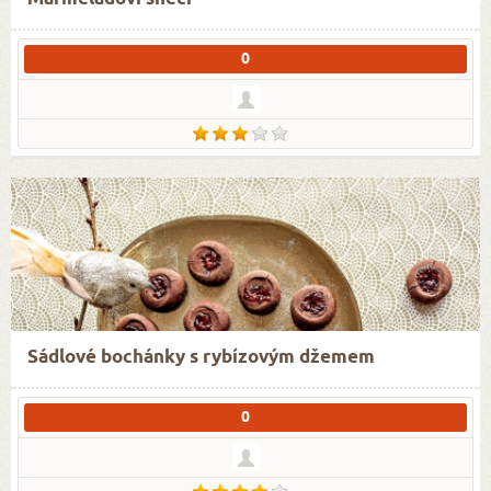
0
Sádlové bochánky s rybízovým džemem
0