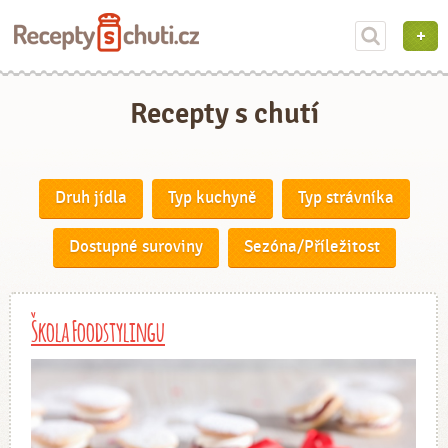
Recepty s chutí
Druh jídla
Typ kuchyně
Typ strávníka
Dostupné suroviny
Sezóna/Příležitost
Škola Foodstylingu