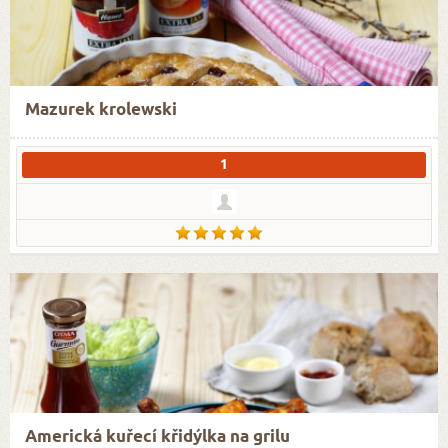
Mazurek krolewski
1
Americká kuřecí křidýlka na grilu