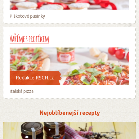
Piškotové pusinky
Vaříme s profíkem
Redakce RSCH.cz
Italská pizza
Nejoblíbenejší recepty