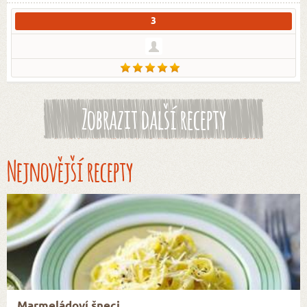
3
Zobrazit další recepty
Nejnovější recepty
Marmeládoví šneci