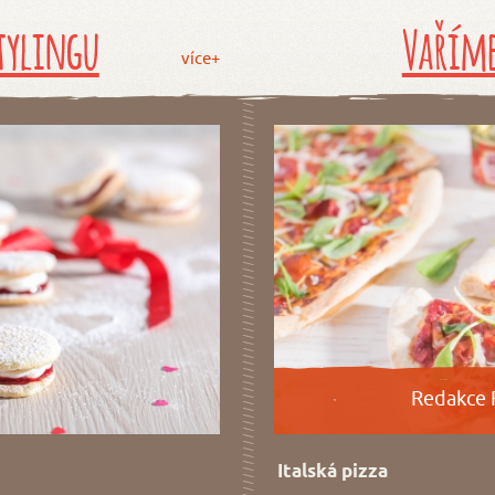
tylingu
Vaříme
více+
Redakce 
Italská pizza