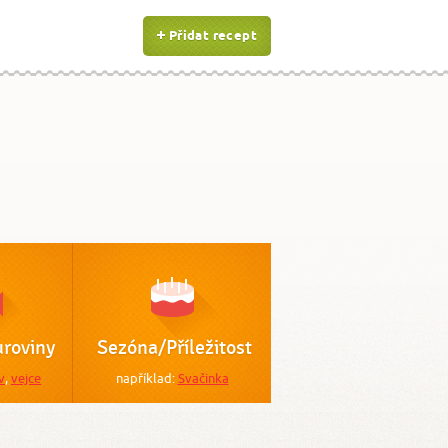
Přidat recept
roviny
Sezóna/Příležitost
v
,
vejce
například:
Svačinka