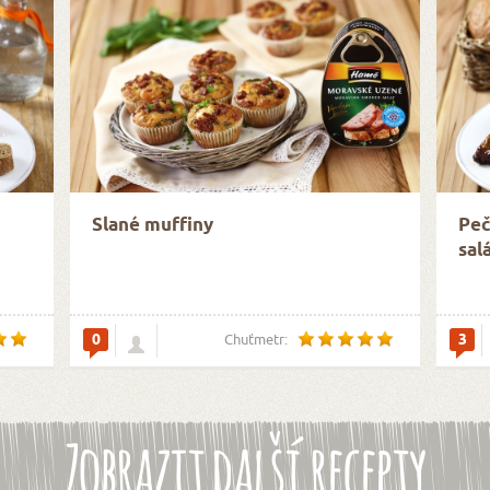
Slané muffiny
Peč
sal
0
3
Chuťmetr:
Zobrazit další recepty