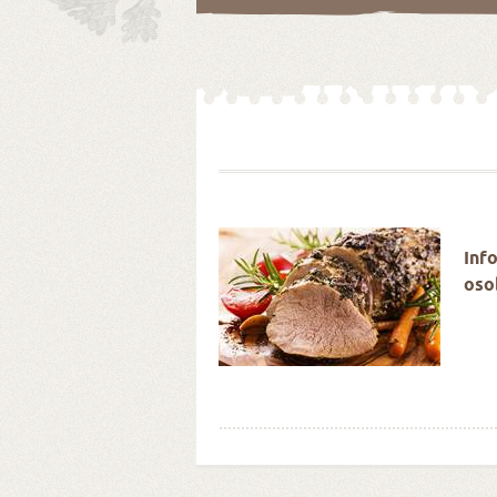
é Velikonoce stokrát
Inf
oso