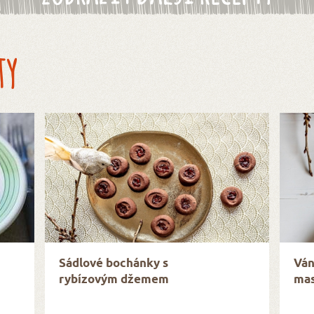
ty
Sádlové bochánky s
Ván
rybízovým džemem
mas