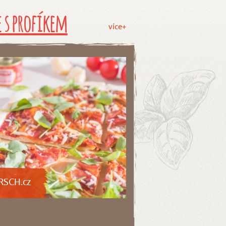
 s profíkem
více+
RSCH.cz