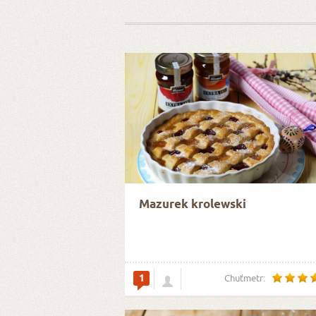
Mazurek krolewski
1
Chuťmetr: