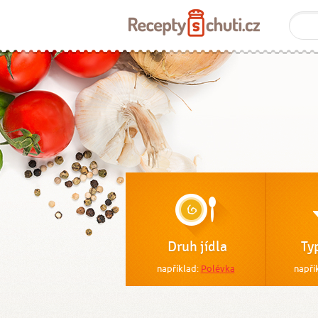
Druh jídla
Ty
například:
Polévka
napří