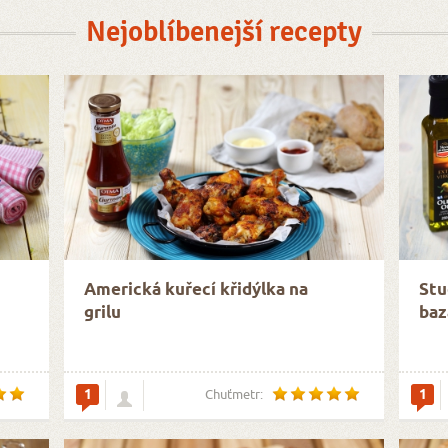
Nejoblíbenejší recepty
Americká kuřecí křidýlka na
Stu
grilu
baz
1
1
Chuťmetr: