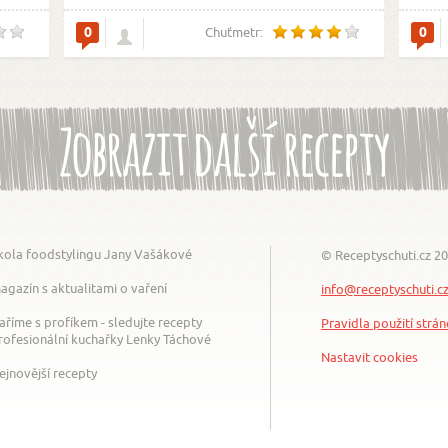
0
0
Chuťmetr:
Zobrazit další recepty
kola foodstylingu Jany Vašákové
© Receptyschuti.cz 2
agazín s aktualitami o vaření
info@receptyschuti.c
aříme s profíkem - sledujte recepty
Pravidla použití strá
rofesionální kuchařky Lenky Táchové
Nastavit cookies
ejnovější recepty