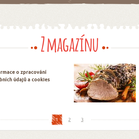
Z magazínu
ormace o zpracování
bních údajů a cookies
1
2
3