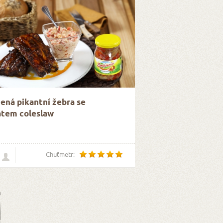
ená pikantní žebra se
átem coleslaw
Chuťmetr: