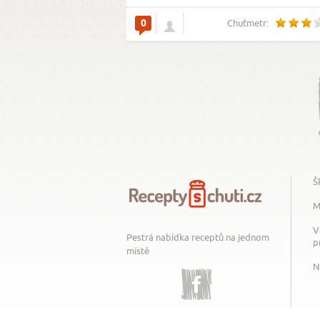
0
Chuťmetr:
Š
M
V
Pestrá nabídka receptů na jednom
p
místě
N
Facebook