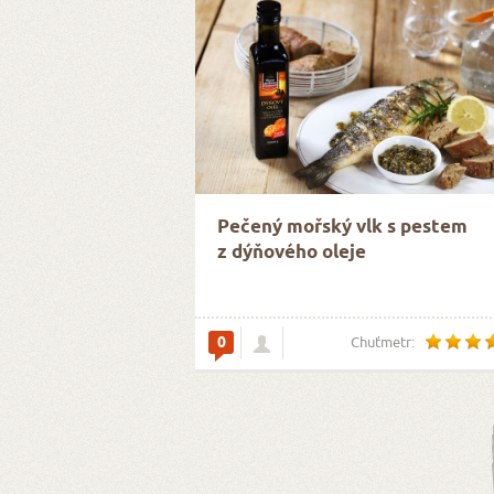
Pečený mořský vlk s pestem
z dýňového oleje
0
Chuťmetr: