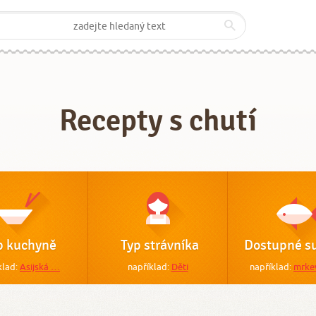
Recepty s chutí
p kuchyně
Typ strávníka
Dostupné su
klad:
Asijská …
například:
Děti
například:
mrke