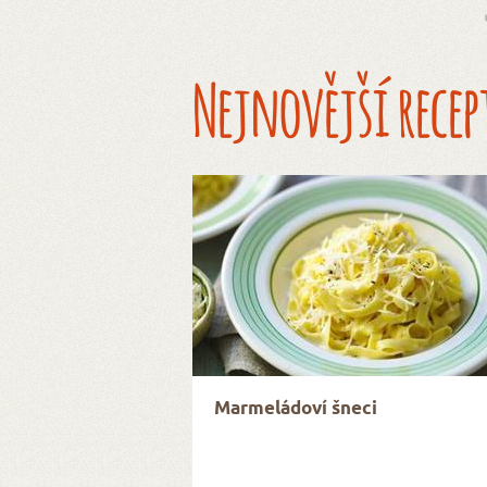
Nejnovější recep
Marmeládoví šneci