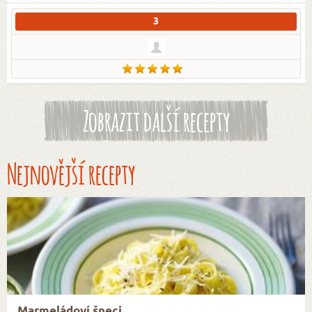
3
Zobrazit další recepty
Nejnovější recepty
Marmeládoví šneci