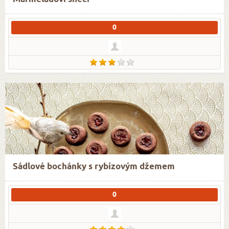
0
Sádlové bochánky s rybízovým džemem
0