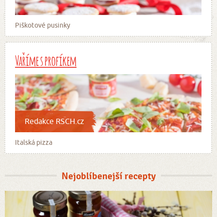
Piškotové pusinky
Vaříme s profíkem
Redakce RSCH.cz
Italská pizza
Nejoblíbenejší recepty