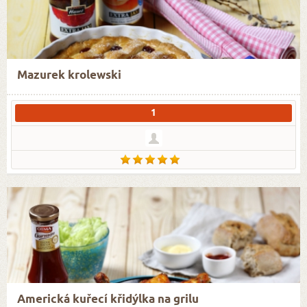
Mazurek krolewski
1
Americká kuřecí křidýlka na grilu