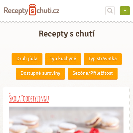
Recepty s chutí
Druh jídla
Typ kuchyně
Typ strávníka
Dostupné suroviny
Sezóna/Příležitost
Škola Foodstylingu