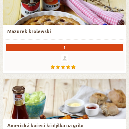
Mazurek krolewski
1
Americká kuřecí křidýlka na grilu