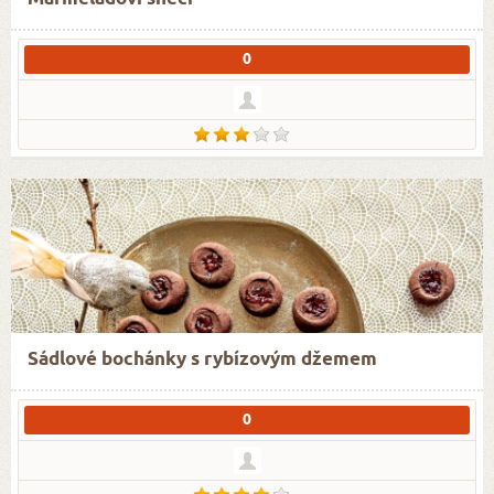
0
Sádlové bochánky s rybízovým džemem
0