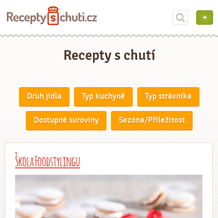
Recepty s chutí
Druh jídla
Typ kuchyně
Typ strávníka
Dostupné suroviny
Sezóna/Příležitost
Škola Foodstylingu