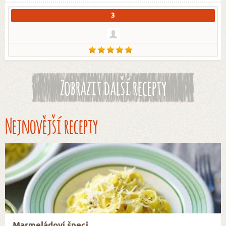
3
Zobrazit další recepty
Nejnovější recepty
Marmeládoví šneci