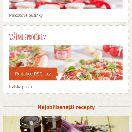
Piškotové pusinky
Vaříme s profíkem
Redakce RSCH.cz
Italská pizza
Nejoblíbenejší recepty