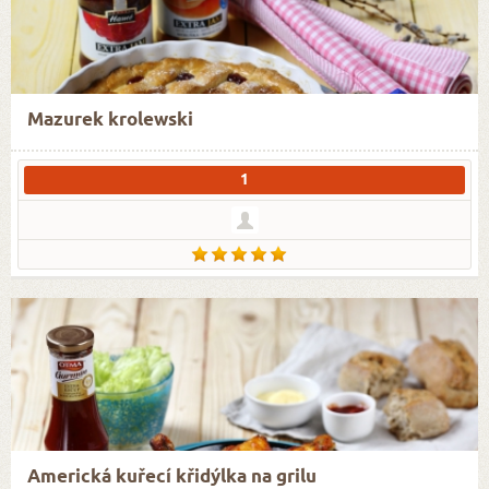
Mazurek krolewski
1
Americká kuřecí křidýlka na grilu