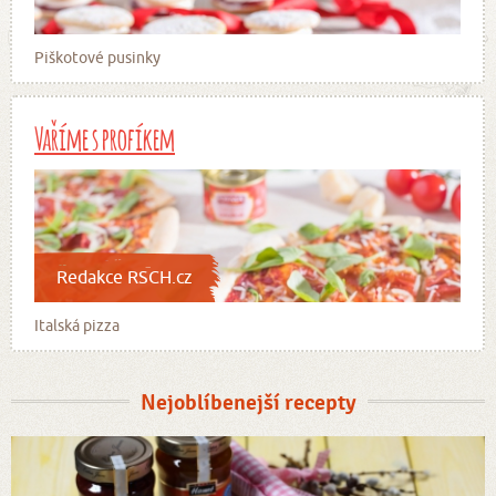
Piškotové pusinky
Vaříme s profíkem
Redakce RSCH.cz
Italská pizza
Nejoblíbenejší recepty