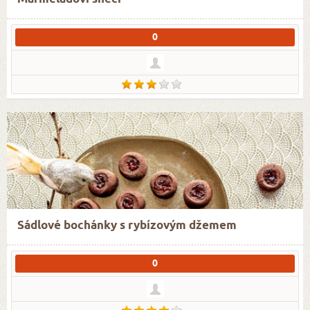
0
Sádlové bochánky s rybízovým džemem
0