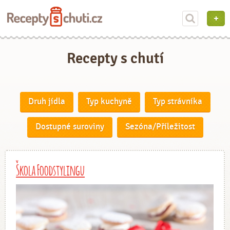
Recepty s chutí
Druh jídla
Typ kuchyně
Typ strávníka
Dostupné suroviny
Sezóna/Příležitost
Škola Foodstylingu