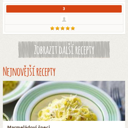
3
Zobrazit další recepty
Nejnovější recepty
Marmeládoví šneci