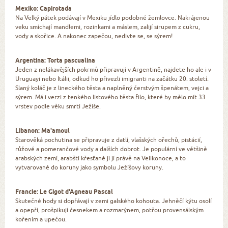
Mexiko: Capirotada
Na Velký pátek podávají v Mexiku jídlo podobné žemlovce. Nakrájenou
veku smíchají mandlemi, rozinkami a máslem, zalijí sirupem z cukru,
vody a skořice. A nakonec zapečou, nedivte se, se sýrem!
Argentina: Torta pascualina
Jeden z nelákavějších pokrmů připravují v Argentině, najdete ho ale i v
Uruguayi nebo Itálii, odkud ho přivezli imigranti na začátku 20. století.
Slaný koláč je z lineckého těsta a naplněný čerstvým špenátem, vejci a
sýrem. Má i verzi z tenkého listového těsta filo, které by mělo mít 33
vrstev podle věku smrti Ježíše.
Libanon: Ma'amoul
Starověká pochutina se připravuje z datlí, vlašských ořechů, pistácií,
růžové a pomerančové vody a dalších dobrot. Je populární ve většině
arabských zemí, arabští křesťané ji jí právě na Velikonoce, a to
vytvarované do koruny jako symbolu Ježíšovy koruny.
Francie: Le Gigot d'Agneau Pascal
Skutečné hody si dopřávají v zemi galského kohouta. Jehněčí kýtu osolí
a opepří, prošpikují česnekem a rozmarýnem, potřou provensálským
kořením a upečou.