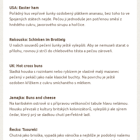
USA: Easter ham
Pořádný kus vepřové šunky ozdobený plátkem ananasu, bez toho to ve
Spojených státech nejde. Pečou ji jednoduše jen potřenou směsí z
hnědého cukru, javorového sirupu a hořčice.
Rakousko: Schinken im Brotteig
U našich sousedů pečení šunky ještě vylepšili. Aby se nemuseli starat o
přílohu, rovnou ji strčí do chlebového těsta a pečou zároveň.
UK: Hot cross buns
Sladká houska s rozinkami nebo rybízem je vlastně malý mazanec
pečený v pekáči jako naše klasické buchty. Na povrchu je ještě
ozdoben křížkem z cukru smíchaného s mlékem.
Jamajka: Buns and cheese
Na karibském ostrově si s přípravou velikonoční tabule hlavu nelámou.
Housku převzali z kultury britských kolonizátorů, vylepšili ji ale sýrem
čedar, který prý se sladkou chutí perfektně ladí.
Řecko: Tsoureki
Chutná jako brioška, vypadá jako vánočka a nejblíže je podobný našemu