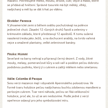
mazanci. Potřebujete mléko, mouku, droždí, cukr, vejce a máslo, které
se přidává až hnětení. Správné tsoureki má být měkký, vlhký,
nadýchaný a měl by se dát trhat po vláknu.
Ekvádor: Fanesca
V jihoamerické zemi si během svátku pochutnávají na polévce
jedinečné chuti. Zásadní 12 různých druhů fazolí a zeleniny v
krémovém základu, které představují 12 apoštolů. K tomu sušená
nasolená treska jako Ježíš, a na dochucení arašídy, na tvrdo vařená
vejce a smažené plantainy, velké zeleninové banány.
Finsko: Mämmi
Seveřané na barvy nehrají a připravují černý dezert. Z vody, žitné
mouky, melasy, pomerančové kůry a soli vaří a posléze pečou dobrotu
podobnou pudinku, který jí s cukrem a zalitý mlékem nebo smetanou.
Itálie: Colomba di Pasqua
Svou verzi mazance mají i obyvatelé Apeninského poloostrova. Ve
formě tvaru holubice pečou nadýchanou buchtu zdobenou mandlemi a
perlovým cukrem. Tvar není náhoda, pečivu se říká velikonoční
holubice, proč ale, to už se ani nedozvíme. Podle jedné z verzí
opeřence oslavují pro jeho symbolizování míru.