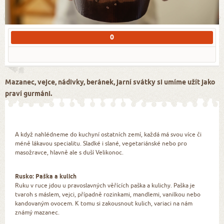
0
Mazanec, vejce, nádivky, beránek, jarní svátky si umíme užít jako
praví gurmáni.
A když nahlédneme do kuchyní ostatních zemí, každá má svou více či
méně lákavou specialitu. Sladké i slané, vegetariánské nebo pro
masožravce, hlavně ale s duší Velikonoc.
Rusko: Paška a kulich
Ruku v ruce jdou u pravoslavných věřících paška a kulichy. Paška je
tvaroh s máslem, vejci, případně rozinkami, mandlemi, vanilkou nebo
kandovaným ovocem. K tomu si zakousnout kulich, variaci na nám
známý mazanec.