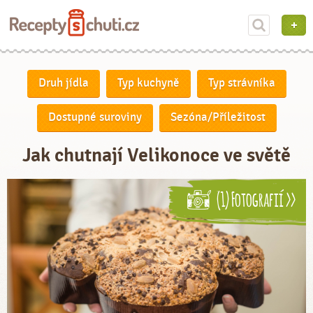
Druh jídla
Typ kuchyně
Typ strávníka
Dostupné suroviny
Sezóna/Příležitost
Jak chutnají Velikonoce ve světě
(1) Fotografií >>