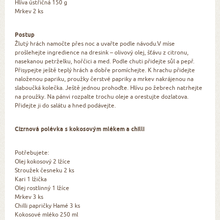
Hlíva ústřičná 150 g
Mrkev 2 ks
Postup
Žlutý hrách namočte přes noc a uvařte podle návodu.V míse
prošlehejte ingredience na dresink – olivový olej, šťávu z citronu,
nasekanou petrželku, hořčici a med. Podle chuti přidejte sůl a pepř.
Přisypejte ještě teplý hrách a dobře promíchejte. K hrachu přidejte
naloženou papriku, proužky čerstvé papriky a mrkev nakrájenou na
slaboučká kolečka. Ještě jednou prohoďte. Hlívu po žebrech natrhejte
na proužky. Na pánvi rozpalte trochu oleje a orestujte dozlatova.
Přidejte ji do salátu a hned podávejte.
Cizrnová polévka s kokosovým mlékem a chilli
Potřebujete:
Olej kokosový 2 lžíce
Stroužek česneku 2 ks
Kari 1 lžička
Olej rostlinný 1 lžíce
Mrkev 3 ks
Chilli papričky Hamé 3 ks
Kokosové mléko 250 ml