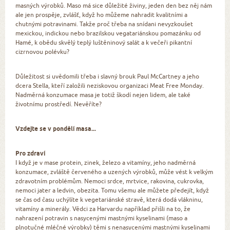
masných výrobků. Maso má sice důležité živiny, jeden den bez něj nám
ale jen prospěje, zvlášť, když ho můžeme nahradit kvalitními a
chutnými potravinami. Takže proč třeba na snídani nevyzkoušet
mexickou, indickou nebo brazilskou vegatariánskou pomazánku od
Hamé, k obědu skvělý teplý luštěninový salát a k večeři pikantní
cizrnovou polévku?
Důležitost si uvědomili třeba i slavný brouk Paul McCartney a jeho
dcera Stella, kteří založili neziskovou organizaci Meat Free Monday.
Nadměrná konzumace masa je totiž škodí nejen lidem, ale také
životnímu prostředí. Nevěříte?
Vzdejte se v pondělí masa...
Pro zdraví
I když je v mase protein, zinek, železo a vitamíny, jeho nadměrná
konzumace, zvláště červeného a uzených výrobků, může vést k velkým
zdravotním problémům. Nemoci srdce, mrtvice, rakovina, cukrovka,
nemoci jater a ledvin, obezita. Tomu všemu ale můžete předejít, když
se čas od času uchýlíte k vegetariánské stravě, která dodá vlákninu,
vitamíny a minerály. Vědci za Harvardu například přišli na to, že
nahrazení potravin s nasycenými mastnými kyselinami (maso a
plnotučné mléčné výrobky) těmi s nenasycenými mastnými kyselinami