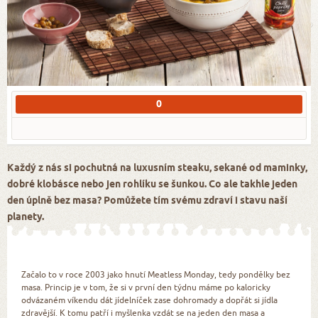
0
Každý z nás si pochutná na luxusním steaku, sekané od maminky,
dobré klobásce nebo jen rohlíku se šunkou. Co ale takhle jeden
den úplně bez masa? Pomůžete tím svému zdraví i stavu naší
planety.
Začalo to v roce 2003 jako hnutí Meatless Monday, tedy pondělky bez
masa. Princip je v tom, že si v první den týdnu máme po kaloricky
odvázaném víkendu dát jídelníček zase dohromady a dopřát si jídla
zdravější. K tomu patří i myšlenka vzdát se na jeden den masa a