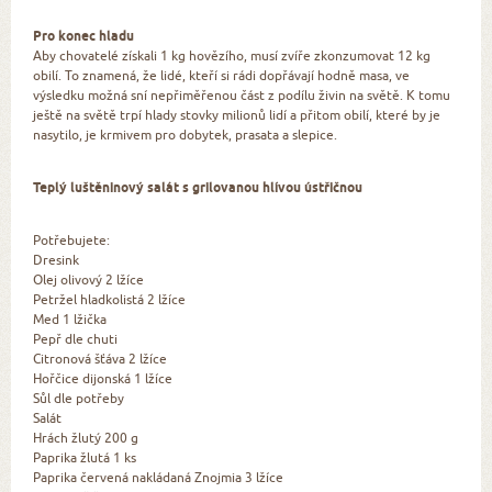
Pro konec hladu
Aby chovatelé získali 1 kg hovězího, musí zvíře zkonzumovat 12 kg
obilí. To znamená, že lidé, kteří si rádi dopřávají hodně masa, ve
výsledku možná sní nepřiměřenou část z podílu živin na světě. K tomu
ještě na světě trpí hlady stovky milionů lidí a přitom obilí, které by je
nasytilo, je krmivem pro dobytek, prasata a slepice.
Teplý luštěninový salát s grilovanou hlívou ústřičnou
Potřebujete:
Dresink
Olej olivový 2 lžíce
Petržel hladkolistá 2 lžíce
Med 1 lžička
Pepř dle chuti
Citronová šťáva 2 lžíce
Hořčice dijonská 1 lžíce
Sůl dle potřeby
Salát
Hrách žlutý 200 g
Paprika žlutá 1 ks
Paprika červená nakládaná Znojmia 3 lžíce