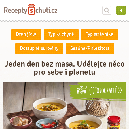
Druh jídla
Typ kuchyně
Typ strávníka
Dostupné suroviny
Sezóna/Příležitost
Jeden den bez masa. Udělejte něco
pro sebe i planetu
(1) Fotografií >>