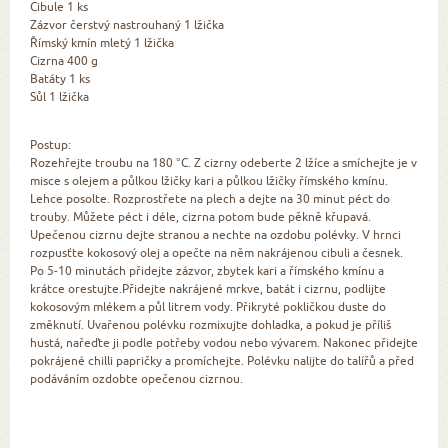
Cibule 1 ks
Zázvor čerstvý nastrouhaný 1 lžička
Římský kmín mletý 1 lžička
Cizrna 400 g
Batáty 1 ks
Sůl 1 lžička
Postup:
Rozehřejte troubu na 180 °C. Z cizrny odeberte 2 lžíce a smíchejte je v
misce s olejem a půlkou lžičky kari a půlkou lžičky římského kmínu.
Lehce posolte. Rozprostřete na plech a dejte na 30 minut péct do
trouby. Můžete péct i déle, cizrna potom bude pěkně křupavá.
Upečenou cizrnu dejte stranou a nechte na ozdobu polévky. V hrnci
rozpusťte kokosový olej a opečte na něm nakrájenou cibuli a česnek.
Po 5‒10 minutách přidejte zázvor, zbytek kari a římského kmínu a
krátce orestujte.Přidejte nakrájené mrkve, batát i cizrnu, podlijte
kokosovým mlékem a půl litrem vody. Přikryté pokličkou duste do
změknutí. Uvařenou polévku rozmixujte dohladka, a pokud je příliš
hustá, nařeďte ji podle potřeby vodou nebo vývarem. Nakonec přidejte
pokrájené chilli papričky a promíchejte. Polévku nalijte do talířů a před
podáváním ozdobte opečenou cizrnou.