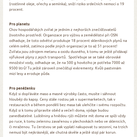
(rostlinné oleje, ořechy a semínka), sníží riziko srdečních nemocí o 19
procent.
Pro planetu
Chov hospodářských zvířat je jedním z nejhorších znečišťovatelů
životního prostředí. Organizace pro výživu a zemědělství při OSN
odhaduje, že toto odvětví produkuje 18 procent skleníkových plynů na
celém světě, zatímco podle jiných organizací je to až 51 procent!
Zvířata jsou zdrojem metanu a oxidu dusného, k tomu se ještě přidávají
výfukové plyny z jejich transportů. Spotřebuje se se také obrovské
množství vody, odhaduje se, že na 500 g hovězího je potřeba 7000 až
9500 litrů! Tu ještě zároveň znečišťují exkrementy. Kvůli pastvinám
mizí lesy a eroduje půda.
Pro peněženku
Když si dopřáváte maso a masné výrobky často, musíte i sáhnout
hlouběji do kapsy. Ceny stále rostou jak v supermarketech, tak v
restauracích a během pondělí bez masa tak ulehčíte i svému rozpočtu.
Když si k tomu připravíte oběd a večeři doma, výdaje budou
zanedbatelné. Luštěniny a hnědou rýži můžete mít doma ve spíži vždy
po ruce, k tomu zeleninu zavařenou v plechovkách nebo ve sklenicích,
či mraženou. Tu čerstvou se pak vyplatí nakupovat tu sezonní, na trzích
nemusí být nejkrásnější, ale chutná skvěle a ještě stojí pár korun.