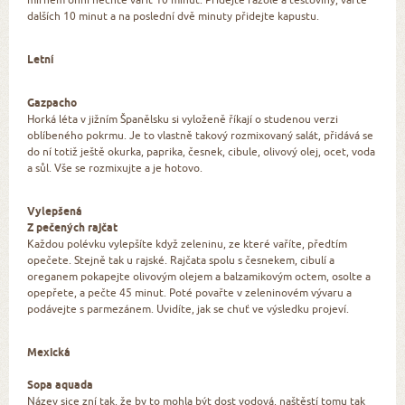
dalších 10 minut a na poslední dvě minuty přidejte kapustu.
Letní
Gazpacho
Horká léta v jižním Španělsku si vyloženě říkají o studenou verzi
oblíbeného pokrmu. Je to vlastně takový rozmixovaný salát, přidává se
do ní totiž ještě okurka, paprika, česnek, cibule, olivový olej, ocet, voda
a sůl. Vše se rozmixujte a je hotovo.
Vylepšená
Z pečených rajčat
Každou polévku vylepšíte když zeleninu, ze které vaříte, předtím
opečete. Stejně tak u rajské. Rajčata spolu s česnekem, cibulí a
oreganem pokapejte olivovým olejem a balzamikovým octem, osolte a
opepřete, a pečte 45 minut. Poté povařte v zeleninovém vývaru a
podávejte s parmezánem. Uvidíte, jak se chuť ve výsledku projeví.
Mexická
Sopa aquada
Název sice zní tak, že by to mohla být dost vodová, naštěstí tomu tak