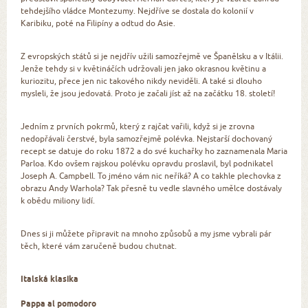
tehdejšího vládce Montezumy. Nejdříve se dostala do kolonií v
Karibiku, poté na Filipíny a odtud do Asie.
Z evropských států si je nejdřív užili samozřejmě ve Španělsku a v Itálii.
Jenže tehdy si v květináčích udržovali jen jako okrasnou květinu a
kuriozitu, přece jen nic takového nikdy neviděli. A také si dlouho
mysleli, že jsou jedovatá. Proto je začali jíst až na začátku 18. století!
Jedním z prvních pokrmů, který z rajčat vařili, když si je zrovna
nedopřávali čerstvé, byla samozřejmě polévka. Nejstarší dochovaný
recept se datuje do roku 1872 a do své kuchařky ho zaznamenala Maria
Parloa. Kdo ovšem rajskou polévku opravdu proslavil, byl podnikatel
Joseph A. Campbell. To jméno vám nic neříká? A co takhle plechovka z
obrazu Andy Warhola? Tak přesně tu vedle slavného umělce dostávaly
k obědu miliony lidí.
Dnes si ji můžete připravit na mnoho způsobů a my jsme vybrali pár
těch, které vám zaručeně budou chutnat.
Italská klasika
Pappa al pomodoro