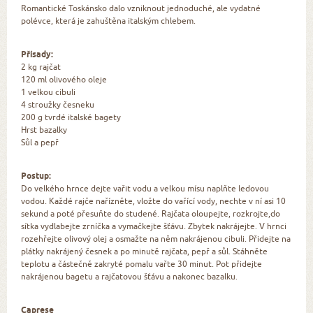
Romantické Toskánsko dalo vzniknout jednoduché, ale vydatné
polévce, která je zahuštěna italským chlebem.
Přísady:
2 kg rajčat
120 ml olivového oleje
1 velkou cibuli
4 stroužky česneku
200 g tvrdé italské bagety
Hrst bazalky
Sůl a pepř
Postup:
Do velkého hrnce dejte vařit vodu a velkou mísu naplňte ledovou
vodou. Každé rajče nařízněte, vložte do vařící vody, nechte v ní asi 10
sekund a poté přesuňte do studené. Rajčata oloupejte, rozkrojte,do
sítka vydlabejte zrníčka a vymačkejte šťávu. Zbytek nakrájejte. V hrnci
rozehřejte olivový olej a osmažte na něm nakrájenou cibuli. Přidejte na
plátky nakrájený česnek a po minutě rajčata, pepř a sůl. Stáhněte
teplotu a částečně zakryté pomalu vařte 30 minut. Pot přidejte
nakrájenou bagetu a rajčatovou šťávu a nakonec bazalku.
Caprese