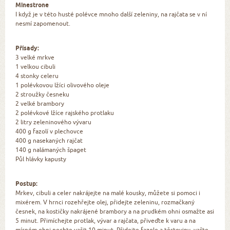
Minestrone
I když je v této husté polévce mnoho další zeleniny, na rajčata se v ní
nesmí zapomenout.
Přísady:
3 velké mrkve
1 velkou cibuli
4 stonky celeru
1 polévkovou lžíci olivového oleje
2 stroužky česneku
2 velké brambory
2 polévkové lžíce rajského protlaku
2 litry zeleninového vývaru
400 g fazolí v plechovce
400 g nasekaných rajčat
140 g nalámaných špaget
Půl hlávky kapusty
Postup:
Mrkev, cibuli a celer nakrájejte na malé kousky, můžete si pomoci i
mixérem. V hrnci rozehřejte olej, přidejte zeleninu, rozmačkaný
česnek, na kostičky nakrájené brambory a na prudkém ohni osmažte asi
5 minut. Přimíchejte protlak, vývar a rajčata, přiveďte k varu a na
mírném ohni nechte vařit 10 minut. Přidejte fazole a těstoviny, vařte