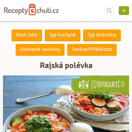
Druh jídla
Typ kuchyně
Typ strávníka
Dostupné suroviny
Sezóna/Příležitost
Rajská polévka
(1) Fotografií >>