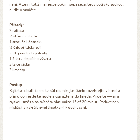
není. V zemi totiž mají ještě pokrm sopa seca, tedy polévku suchou,
nudle v omáčce.
Přísady:
2 rajčata
¼ střední cibule
1 stroužek česneku
½ čajové lžičky soli
200 g nudlí do polévky
1,5 litru slepičího vývaru
3 lžíce sádla
3 limetky
Postup
Rajčata, cibuli, česnek a sůl rozmixujte. Sádlo rozehřejte v hrnci a
přímo do něj dejte nudle a osmažte je do hněda. Přidejte vývar a
rajskou směs a na mírném ohni vařte 15 až 20 minut. Podávejte v
miskách s nakrájenými limetkami k dochucení.