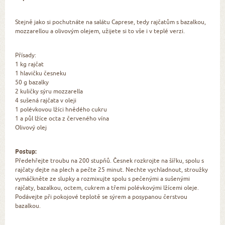
Stejně jako si pochutnáte na salátu Caprese, tedy rajčatům s bazalkou,
mozzarellou a olivovým olejem, užijete si to vše i v teplé verzi.
Přísady:
1 kg rajčat
1 hlavičku česneku
50 g bazalky
2 kuličky sýru mozzarella
4 sušená rajčata v oleji
1 polévkovou lžíci hnědého cukru
1 a půl lžíce octa z červeného vína
Olivový olej
Postup:
Předehřejte troubu na 200 stupňů. Česnek rozkrojte na šířku, spolu s
rajčaty dejte na plech a pečte 25 minut. Nechte vychladnout, stroužky
vymáčkněte ze slupky a rozmixujte spolu s pečenými a sušenými
rajčaty, bazalkou, octem, cukrem a třemi polévkovými lžícemi oleje.
Podávejte při pokojové teplotě se sýrem a posypanou čerstvou
bazalkou.