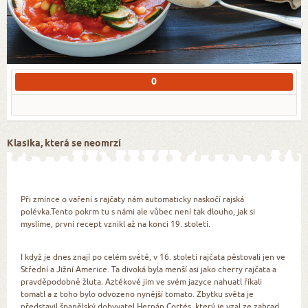
0
Klasika, která se neomrzí
Při zmínce o vaření s rajčaty nám automaticky naskočí rajská
polévka.Tento pokrm tu s námi ale vůbec není tak dlouho, jak si
myslíme, první recept vznikl až na konci 19. století.
I když je dnes znají po celém světě, v 16. století rajčata pěstovali jen ve
Střední a Jižní Americe. Ta divoká byla menší asi jako cherry rajčata a
pravděpodobně žluta. Aztékové jim ve svém jazyce nahuatl říkali
tomatl a z toho bylo odvozeno nynější tomato. Zbytku světa je
představil španělský dobyvatel Hernán Cortés, který je vzal ze zahrad