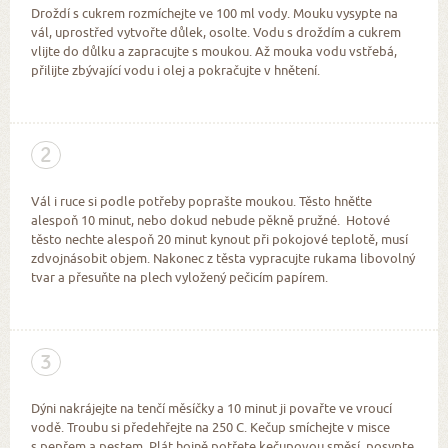
Droždí s cukrem rozmíchejte ve 100 ml vody. Mouku vysypte na
vál, uprostřed vytvořte důlek, osolte. Vodu s droždím a cukrem
vlijte do důlku a zapracujte s moukou. Až mouka vodu vstřebá,
přilijte zbývající vodu i olej a pokračujte v hnětení.
2
Vál i ruce si podle potřeby poprašte moukou. Těsto hněťte
alespoň 10 minut, nebo dokud nebude pěkně pružné. Hotové
těsto nechte alespoň 20 minut kynout při pokojové teplotě, musí
zdvojnásobit objem. Nakonec z těsta vypracujte rukama libovolný
tvar a přesuňte na plech vyložený pečicím papírem.
3
Dýni nakrájejte na tenčí měsíčky a 10 minut ji povařte ve vroucí
vodě. Troubu si předehřejte na 250 C. Kečup smíchejte v misce
s pepřem a pestem. Plát hojně potřete kečupovou směsí, posypte