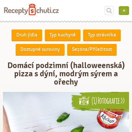
Druh jídla
Typ kuchyně
Typ strávníka
Dostupné suroviny
Sezóna/Příležitost
Domácí podzimní (halloweenská)
pizza s dýní, modrým sýrem a
ořechy
(1) Fotografie >>