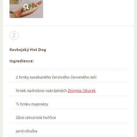
2
Kovbojský Hot Dog
Ingredience:
2 hrnky nasekaného čerstvého červeného zelí
hrnek nadrobno nakrájených
Znojmia Okurek
¾ hrnku majonézy
lžíce celozrnné hořčice
jarní cibulka