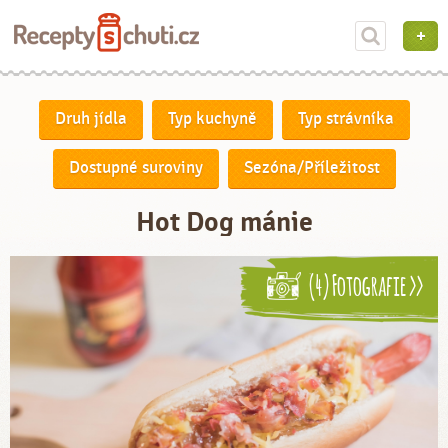
Druh jídla
Typ kuchyně
Typ strávníka
Dostupné suroviny
Sezóna/Příležitost
Hot Dog mánie
(4) Fotografie >>