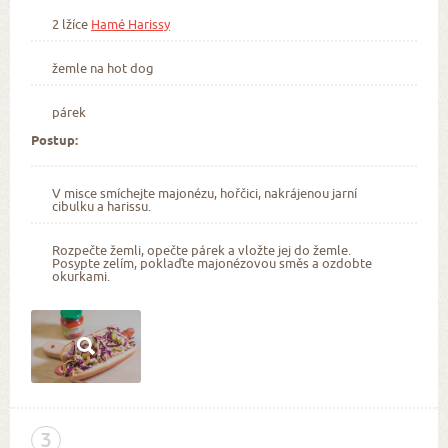
2 lžíce
Hamé Harissy
žemle na hot dog
párek
Postup:
V misce smíchejte majonézu, hořčici, nakrájenou jarní
cibulku a harissu.
Rozpečte žemli, opečte párek a vložte jej do žemle.
Posypte zelím, poklaďte majonézovou směs a ozdobte
okurkami.
3