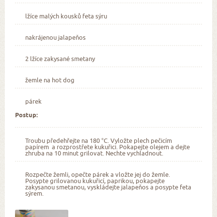
lžíce malých kousků feta sýru
nakrájenou jalapeňos
2 lžíce zakysané smetany
žemle na hot dog
párek
Postup:
Troubu předehřejte na 180 °C. Vyložte plech pečicím
papírem a rozprostřete kukuřici. Pokapejte olejem a dejte
zhruba na 10 minut grilovat. Nechte vychladnout.
Rozpečte žemli, opečte párek a vložte jej do žemle.
Posypte grilovanou kukuřicí, paprikou, pokapejte
zakysanou smetanou, vyskládejte jalapeňos a posypte feta
sýrem.