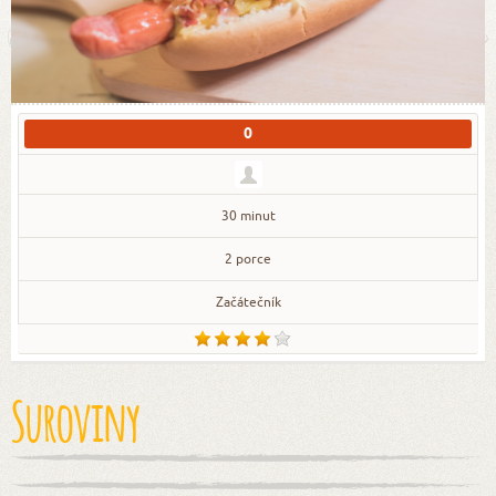
0
30 minut
2 porce
Začátečník
Suroviny