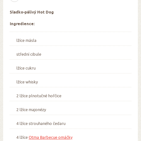
Sladko-pálivý Hot Dog
Ingredience:
lžíce másla
střední cibule
lžíce cukru
lžíce whisky
2 lžíce plnotučné hořčice
2 lžíce majonézy
4 lžíce strouhaného čedaru
4 lžíce
Otma Barbecue omáčky