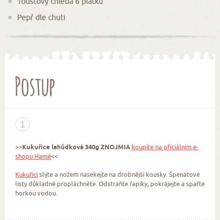
Toustový chleba 6 plátků
Pepř dle chuti
Postup
1
>>
Kukuřice lahůdková 340g ZNOJMIA
koupíte na oficiálním e-
shopu Hamé
<<
Kukuřici
slijte a nožem nasekejte na drobnější kousky. Špenátové
listy důkladně propláchněte. Odstraňte řapíky, pokrájejte a spařte
horkou vodou.