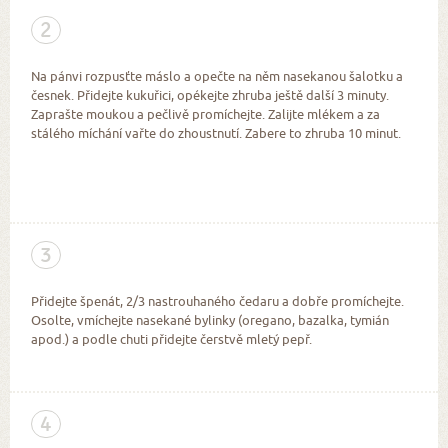
2
Na pánvi rozpusťte máslo a opečte na něm nasekanou šalotku a
česnek. Přidejte kukuřici, opékejte zhruba ještě další 3 minuty.
Zaprašte moukou a pečlivě promíchejte. Zalijte mlékem a za
stálého míchání vařte do zhoustnutí. Zabere to zhruba 10 minut.
3
Přidejte špenát, 2/3 nastrouhaného čedaru a dobře promíchejte.
Osolte, vmíchejte nasekané bylinky (oregano, bazalka, tymián
apod.) a podle chuti přidejte čerstvě mletý pepř.
4