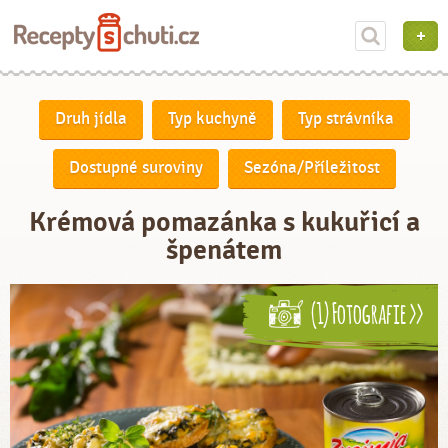
Druh jídla
Typ kuchyně
Typ strávníka
Dostupné suroviny
Sezóna/Příležitost
Krémová pomazánka s kukuřicí a
špenátem
(1) Fotografie >>