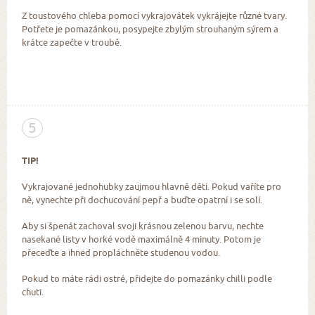
Z toustového chleba pomocí vykrajovátek vykrájejte různé tvary.
Potřete je pomazánkou, posypejte zbylým strouhaným sýrem a
krátce zapečte v troubě.
5
TIP!
Vykrajované jednohubky zaujmou hlavně děti. Pokud vaříte pro
ně, vynechte při dochucování pepř a buďte opatrní i se solí.
Aby si špenát zachoval svoji krásnou zelenou barvu, nechte
nasekané listy v horké vodě maximálně 4 minuty. Potom je
přeceďte a ihned propláchněte studenou vodou.
Pokud to máte rádi ostré, přidejte do pomazánky chilli podle
chuti.